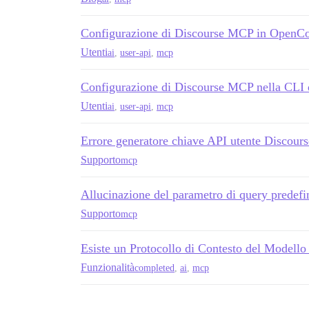
Configurazione di Discourse MCP in OpenC
Utenti
ai
,
user-api
,
mcp
Configurazione di Discourse MCP nella CLI
Utenti
ai
,
user-api
,
mcp
Errore generatore chiave API utente Discou
Supporto
mcp
Allucinazione del parametro di query predef
Supporto
mcp
Esiste un Protocollo di Contesto del Modell
Funzionalità
completed
,
ai
,
mcp