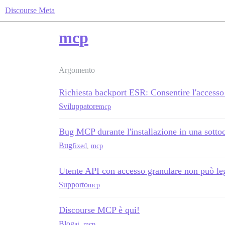
Discourse Meta
mcp
Argomento
Richiesta backport ESR: Consentire l'accesso 
Sviluppatore
mcp
Bug MCP durante l'installazione in una sottoc
Bug
fixed
,
mcp
Utente API con accesso granulare non può le
Supporto
mcp
Discourse MCP è qui!
Blog
ai
,
mcp