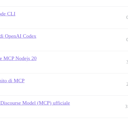
ode CLI
 di OpenAI Codex
rse MCP Nodejs 20
inito di MCP
o Discourse Model (MCP) ufficiale
3