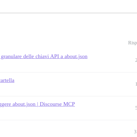
Risp
granulare delle chiavi API a about.json
artella
ggere about.json | Discourse MCP
3