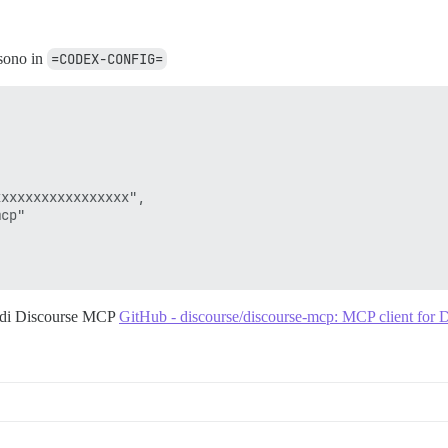
 sono in
=CODEX-CONFIG=
xxxxxxxxxxxxxxxx",

cp"

i di Discourse MCP
GitHub - discourse/discourse-mcp: MCP client for D