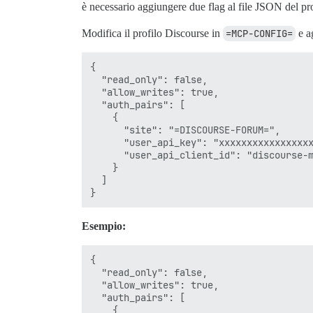
è necessario aggiungere due flag al file JSON del pro
Modifica il profilo Discourse in
=MCP-CONFIG=
e a
{

  "read_only": false,

  "allow_writes": true,

  "auth_pairs": [

    {

      "site": "=DISCOURSE-FORUM=",

      "user_api_key": "xxxxxxxxxxxxxxxxx
      "user_api_client_id": "discourse-m
    }

  ]

Esempio:
{

  "read_only": false,

  "allow_writes": true,

  "auth_pairs": [

    {
