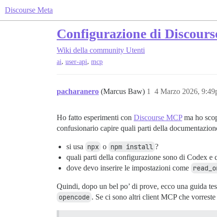
Discourse Meta
Configurazione di Discour
Wiki della community
Utenti
,
,
ai
user-api
mcp
pacharanero
(Marcus Baw)
1
4 Marzo 2026, 9:4
Ho fatto esperimenti con
Discourse MCP
ma ho scope
confusionario capire quali parti della documentazione
si usa
npx
o
npm install
?
quali parti della configurazione sono di Codex e
dove devo inserire le impostazioni come
read_o
Quindi, dopo un bel po’ di prove, ecco una guida te
opencode
. Se ci sono altri client MCP che vorreste 