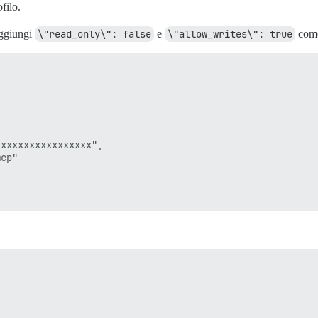
filo.
ggiungi
\"read_only\": false
e
\"allow_writes\": true
come 
xxxxxxxxxxxxxxxx",

cp"
