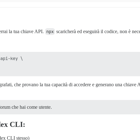
errai la tua chiave API.
npx
scaricherà ed eseguirà il codice, non è neces
api-key \

ografati, che provano la tua capacità di accedere e generano una chiave 
 forum che hai come utente.
dex CLI:
dex CLI stesso)