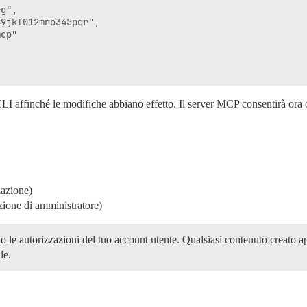
g",

9jkl012mno345pqr",

cp"

 affinché le modifiche abbiano effetto. Il server MCP consentirà ora o
zazione)
azione di amministratore)
nno le autorizzazioni del tuo account utente. Qualsiasi contenuto creato
le.