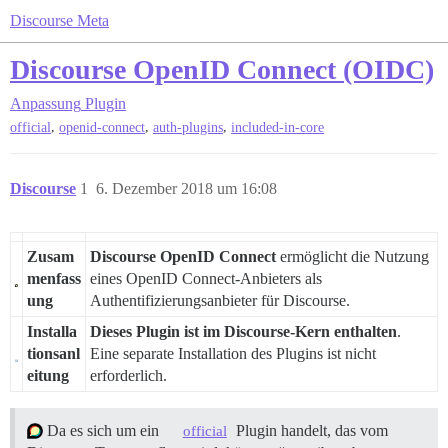
Discourse Meta
Discourse OpenID Connect (OIDC)
Anpassung
Plugin
,
,
,
official
openid-connect
auth-plugins
included-in-core
Discourse
1
6. Dezember 2018 um 16:08
Zusam
Discourse OpenID Connect
ermöglicht die Nutzung
menfass
eines OpenID Connect-Anbieters als
ung
Authentifizierungsanbieter für Discourse.
Installa
Dieses Plugin ist im Discourse-Kern enthalten
.
tionsanl
Eine separate Installation des Plugins ist nicht
eitung
erforderlich.
Da es sich um ein
Plugin handelt, das vom
official