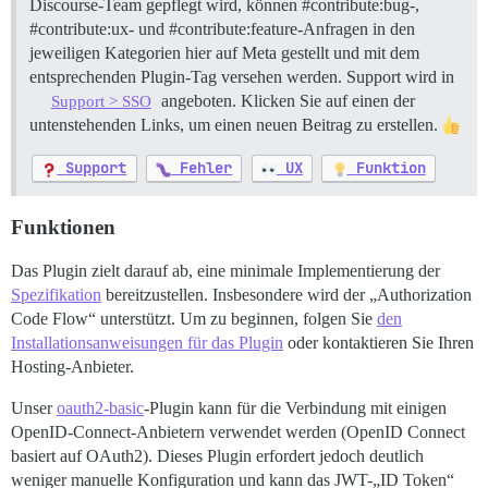
Discourse-Team gepflegt wird, können
#contribute:bug-
,
#contribute:ux-
und
#contribute:feature-Anfragen
in den
jeweiligen Kategorien hier auf Meta gestellt und mit dem
entsprechenden Plugin-Tag versehen werden. Support wird in
angeboten. Klicken Sie auf einen der
Support > SSO
untenstehenden Links, um einen neuen Beitrag zu erstellen.
Support
Fehler
UX
Funktion
Funktionen
Das Plugin zielt darauf ab, eine minimale Implementierung der
Spezifikation
bereitzustellen. Insbesondere wird der „Authorization
Code Flow“ unterstützt. Um zu beginnen, folgen Sie
den
Installationsanweisungen für das Plugin
oder kontaktieren Sie Ihren
Hosting-Anbieter.
Unser
oauth2-basic
-Plugin kann für die Verbindung mit einigen
OpenID-Connect-Anbietern verwendet werden (OpenID Connect
basiert auf OAuth2). Dieses Plugin erfordert jedoch deutlich
weniger manuelle Konfiguration und kann das JWT-„ID Token“