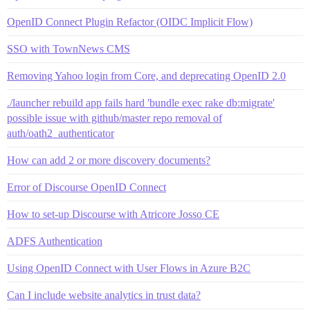
OpenID Connect Plugin Refactor (OIDC Implicit Flow)
SSO with TownNews CMS
Removing Yahoo login from Core, and deprecating OpenID 2.0
./launcher rebuild app fails hard 'bundle exec rake db:migrate'
possible issue with github/master repo removal of
auth/oath2_authenticator
How can add 2 or more discovery documents?
Error of Discourse OpenID Connect
How to set-up Discourse with Atricore Josso CE
ADFS Authentication
Using OpenID Connect with User Flows in Azure B2C
Can I include website analytics in trust data?