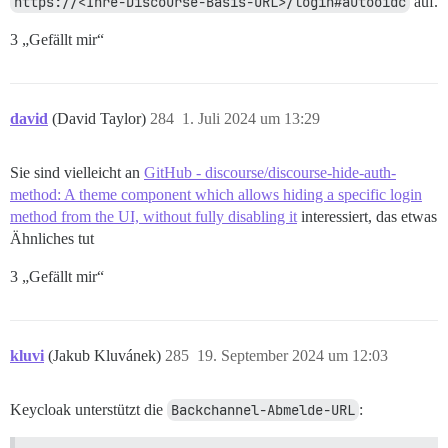
https://<Ihre-Discourse-Basis-URL>/login#autooidc
auf.
3 „Gefällt mir“
david
(David Taylor)
284
1. Juli 2024 um 13:29
Sie sind vielleicht an
GitHub - discourse/discourse-hide-auth-
method: A theme component which allows hiding a specific login
method from the UI, without fully disabling it
interessiert, das etwas
Ähnliches tut
3 „Gefällt mir“
kluvi
(Jakub Kluvánek)
285
19. September 2024 um 12:03
Keycloak unterstützt die
Backchannel-Abmelde-URL
: