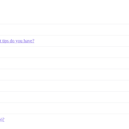
 tips do you have?
p)?