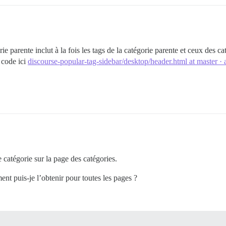
rie parente inclut à la fois les tags de la catégorie parente et ceux des ca
 code ici
discourse-popular-tag-sidebar/desktop/header.html at master ·
 catégorie sur la page des catégories.
nt puis-je l’obtenir pour toutes les pages ?