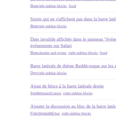
Bug
right-sidebar-blocks
,
fixed
Sujets qui ne s'affichent pas dans la barre laté
Bug
right-sidebar-blocks
Date invalide affichée dans le panneau "évén
événements sur Safari
Bug
calendar-and-events
,
right-sidebar-blocks
,
fixed
Barre latérale de thème Reddit-esque sur les 
Dev
right-sidebar-blocks
Ajout de blocs à la barre latérale droite
Soutien
gamification
,
right-sidebar-blocks
Ajouter la discussion au bloc de la barre latér
Fonctionnalité
chat
,
right-sidebar-blocks