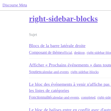
Discourse Meta
right-sidebar-blocks
Sujet
Blocs de la barre latérale droite
Composant de thème
official
,
desktop
,
right-sidebar-blo
Afficher « Prochains événements » dans toute
Soutien
calendar-and-events
,
right-sidebar-blocks
Le bloc des événements à venir n'affiche pas
les listes de catégories
Fonctionnalité
calendar-and-events
,
completed
,
right-sid
Le bloc de balises entre en conflit avec d'aut