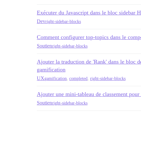
Exécuter du Javascript dans le bloc sidebar
Dev
right-sidebar-blocks
Comment configurer top-topics dans le comp
Soutien
right-sidebar-blocks
Ajouter la traduction de 'Rank' dans le bloc d
gamification
UX
gamification
,
completed
,
right-sidebar-blocks
Ajouter une mini-tableau de classement pour l
Soutien
right-sidebar-blocks