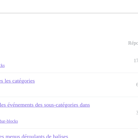
Répo
1
cks
s les catégories
 les événements des sous-catégories dans
ebar-blocks
res menus déroulants de balises