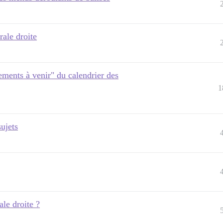
rale droite
ements à venir" du calendrier des
1
sujets
ale droite ?