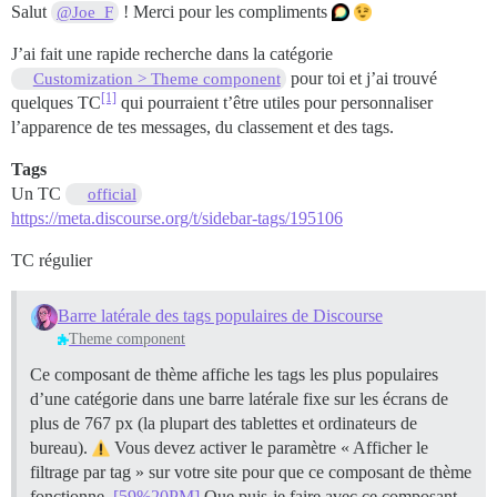
Salut
! Merci pour les compliments
@Joe_F
J’ai fait une rapide recherche dans la catégorie
pour toi et j’ai trouvé
Customization > Theme component
[1]
quelques TC
qui pourraient t’être utiles pour personnaliser
l’apparence de tes messages, du classement et des tags.
Tags
Un TC
official
https://meta.discourse.org/t/sidebar-tags/195106
TC régulier
Barre latérale des tags populaires de Discourse
Theme component
Ce composant de thème affiche les tags les plus populaires
d’une catégorie dans une barre latérale fixe sur les écrans de
plus de 767 px (la plupart des tablettes et ordinateurs de
bureau).
Vous devez activer le paramètre « Afficher le
filtrage par tag » sur votre site pour que ce composant de thème
fonctionne.
[59%20PM]
Que puis-je faire avec ce composant