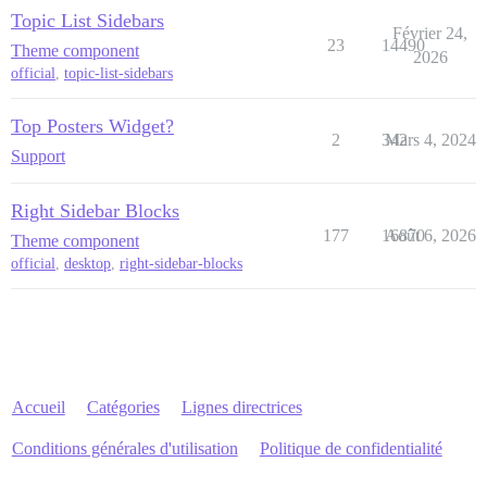
Topic List Sidebars
Février 24,
23
14490
Theme component
2026
official
,
topic-list-sidebars
Top Posters Widget?
2
342
Mars 4, 2024
Support
Right Sidebar Blocks
177
16870
Août 6, 2026
Theme component
official
,
desktop
,
right-sidebar-blocks
Accueil
Catégories
Lignes directrices
Conditions générales d'utilisation
Politique de confidentialité