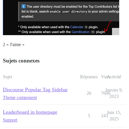
2 « J'aime »
Sujets connexes
Sujet
Réponses
Vues
Activité
Discourse Popular Tag Sidebar
Janvier 9,
26
7606
2023
Theme component
Leaderboard in homepage
Juin 15,
5
243
2025
Support