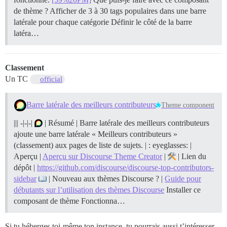
de thème ? Afficher de 3 à 30 tags populaires dans une barre
latérale pour chaque catégorie Définir le côté de la barre
latéra…
Classement
Un TC
official
Barre latérale des meilleurs contributeurs
Theme component
||| -|-|-|
| Résumé | Barre latérale des meilleurs contributeurs
ajoute une barre latérale « Meilleurs contributeurs »
(classement) aux pages de liste de sujets. | : eyeglasses: |
Aperçu |
Aperçu sur Discourse Theme Creator
|
| Lien du
dépôt |
https://github.com/discourse/discourse-top-contributors-
sidebar
| Nouveau aux thèmes Discourse ? |
Guide pour
débutants sur l’utilisation des thèmes Discourse
Installer ce
composant de thème
Fonctionna…
Si tu héberges toi-même ton instance, tu pourrais aussi t’intéresser