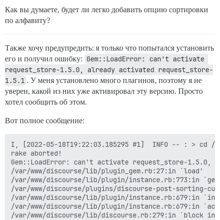
Как вы думаете, будет ли легко добавить опцию сортировки
по алфавиту?
Также хочу предупредить: я только что попытался установить
его и получил ошибку:
Gem::LoadError: can't activate 
request_store-1.5.0, already activated request_store-
1.5.1
. У меня установлено много плагинов, поэтому я не
уверен, какой из них уже активировал эту версию. Просто
хотел сообщить об этом.
Вот полное сообщение:
I, [2022-05-18T19:22:03.185295 #1]  INFO -- : > cd /v
rake aborted!

Gem::LoadError: can't activate request_store-1.5.0, a
/var/www/discourse/lib/plugin_gem.rb:27:in `load'

/var/www/discourse/lib/plugin/instance.rb:773:in `gem'
/var/www/discourse/plugins/discourse-post-sorting-cus
/var/www/discourse/lib/plugin/instance.rb:679:in `inst
/var/www/discourse/lib/plugin/instance.rb:679:in `acti
/var/www/discourse/lib/discourse.rb:279:in `block in a