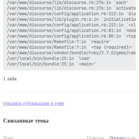
/var/www/discourse/lib/discourse.rb:276:in `each'

/var/www/discourse/lib/discourse.rb:276:in `activate_p
/var/www/discourse/config/application.rb:222:in `bloc
/var/www/discourse/lib/plugin.rb:6:in `initialization_
/var/www/discourse/config/application.rb:221:in `<clas
/var/www/discourse/config/application.rb:81:in `<modul
/var/www/discourse/config/application.rb:80:in `<top (
/var/www/discourse/Rakefile:7:in `require'

/var/www/discourse/Rakefile:7:in `<top (required)>'

/var/www/discourse/vendor/bundle/ruby/2.7.0/gems/rake
/usr/local/bin/bundle:25:in `load'

1 лайк
показать публикацию в теме
Связанные темы
Тема
Ответов
Просм.
Активность