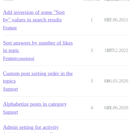
Add inversion of some "Sort
by" values in search results
1
827
02.06.2021
Feature
Sort answers by number of likes
in topic
3
1877
10.12.2022
Feature
completed
Custom post sorting order in the
topics
3
81
06.03.2026
Support
Alphabetize posts in category
4
623
02.06.2026
Support
Admin setting for activity