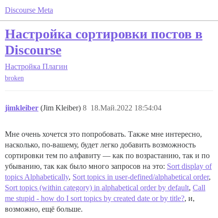
Discourse Meta
Настройка сортировки постов в
Discourse
Настройка
Плагин
broken
jimkleiber
(Jim Kleiber)
8
18.Май.2022 18:54:04
Мне очень хочется это попробовать. Также мне интересно,
насколько, по-вашему, будет легко добавить возможность
сортировки тем по алфавиту — как по возрастанию, так и по
убыванию, так как было много запросов на это:
Sort display of
topics Alphabetically
,
Sort topics in user-defined/alphabetical order
,
Sort topics (within category) in alphabetical order by default
,
Call
me stupid - how do I sort topics by created date or by title?
, и,
возможно, ещё больше.