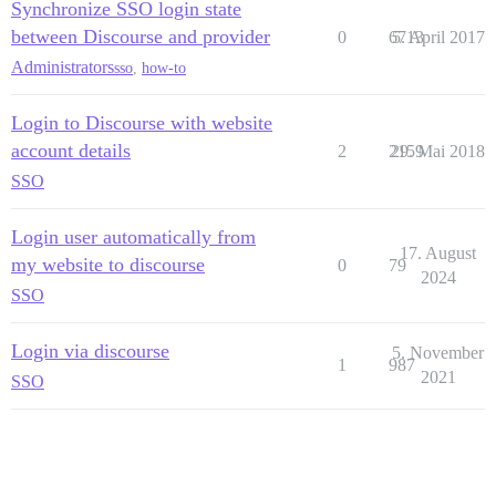
Synchronize SSO login state
between Discourse and provider
0
6713
5. April 2017
Administrators
sso
,
how-to
Login to Discourse with website
account details
2
2159
29. Mai 2018
SSO
Login user automatically from
17. August
my website to discourse
0
79
2024
SSO
Login via discourse
5. November
1
987
2021
SSO