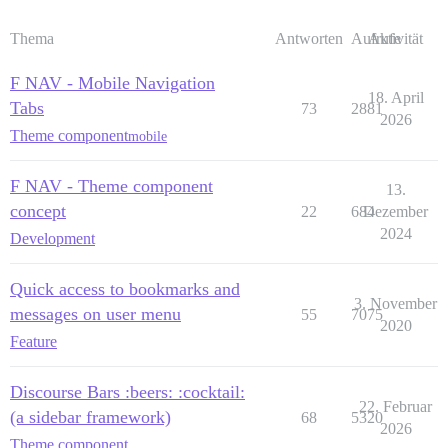
Thema
Antworten
Aufrufe
Aktivität
F NAV - Mobile Navigation
18. April
Tabs
73
2881
2026
Theme component
mobile
F NAV - Theme component
13.
concept
22
684
Dezember
2024
Development
Quick access to bookmarks and
3. November
messages on user menu
55
7075
2020
Feature
Discourse Bars :beers: :cocktail:
22. Februar
(a sidebar framework)
68
5320
2026
Theme component