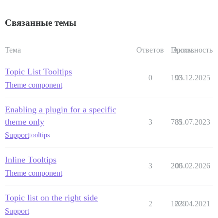
Связанные темы
Тема
Ответов
Просм.
Активность
Topic List Tooltips
0
193
05.12.2025
Theme component
Enabling a plugin for a specific
theme only
3
785
31.07.2023
Support
tooltips
Inline Tooltips
3
200
05.02.2026
Theme component
Topic list on the right side
2
1229
03.04.2021
Support