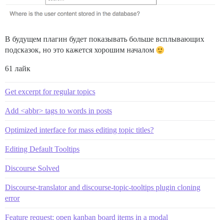
В будущем плагин будет показывать больше всплывающих
подсказок, но это кажется хорошим началом
61 лайк
Get excerpt for regular topics
Add <abbr> tags to words in posts
Optimized interface for mass editing topic titles?
Editing Default Tooltips
Discourse Solved
Discourse-translator and discourse-topic-tooltips plugin cloning
error
Feature request: open kanban board items in a modal