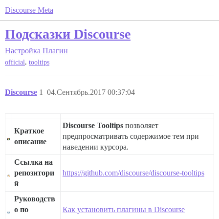
Discourse Meta
Подсказки Discourse
Настройка
Плагин
,
official
tooltips
Discourse
1
04.Сентябрь.2017 00:37:04
Discourse Tooltips
позволяет
Краткое
предпросматривать содержимое тем при
описание
наведении курсора.
Ссылка на
репозитори
https://github.com/discourse/discourse-tooltips
й
Руководств
о по
Как установить плагины в Discourse