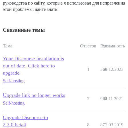
руководства по сайту, которые я использовал для исправления
этой проблемы, дайте знать!
Связанные темы
Тема
Ответов
Просм.
Активность
Your Discourse installation is
out of date. Click here to
1
368
06.12.2023
upgrade
Self-hosting
Upgrade link no longer works
7
954
22.11.2021
Self-hosting
Upgrade Discourse to
2.3.0.beta4
8
871
12.03.2019