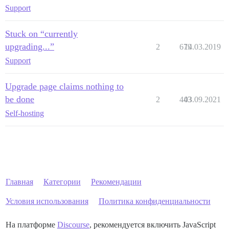
Support
Stuck on “currently
upgrading...”
2
679
14.03.2019
Support
Upgrade page claims nothing to
be done
2
443
03.09.2021
Self-hosting
Главная
Категории
Рекомендации
Условия использования
Политика конфиденциальности
На платформе
Discourse
, рекомендуется включить JavaScript