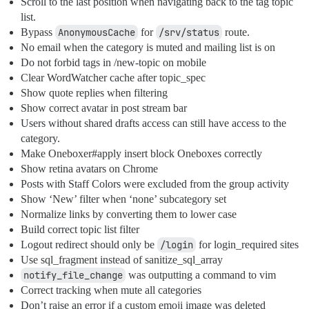
Scroll to the last position when navigating back to the tag topic
list.
Bypass
AnonymousCache
for
/srv/status
route.
No email when the category is muted and mailing list is on
Do not forbid tags in /new-topic on mobile
Clear WordWatcher cache after topic_spec
Show quote replies when filtering
Show correct avatar in post stream bar
Users without shared drafts access can still have access to the
category.
Make Oneboxer#apply insert block Oneboxes correctly
Show retina avatars on Chrome
Posts with Staff Colors were excluded from the group activity
Show ‘New’ filter when ‘none’ subcategory set
Normalize links by converting them to lower case
Build correct topic list filter
Logout redirect should only be
/login
for login_required sites
Use sql_fragment instead of sanitize_sql_array
notify_file_change
was outputting a command to vim
Correct tracking when mute all categories
Don’t raise an error if a custom emoji image was deleted