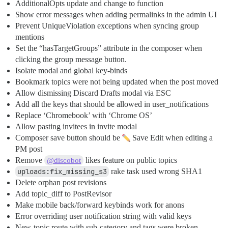
AdditionalOpts update and change to function
Show error messages when adding permalinks in the admin UI
Prevent UniqueViolation exceptions when syncing group
mentions
Set the “hasTargetGroups” attribute in the composer when
clicking the group message button.
Isolate modal and global key-binds
Bookmark topics were not being updated when the post moved
Allow dismissing Discard Drafts modal via ESC
Add all the keys that should be allowed in user_notifications
Replace ‘Chromebook’ with ‘Chrome OS’
Allow pasting invitees in invite modal
Composer save button should be
Save Edit when editing a
PM post
Remove
likes feature on public topics
@discobot
uploads:fix_missing_s3
rake task used wrong SHA1
Delete orphan post revisions
Add topic_diff to PostRevisor
Make mobile back/forward keybinds work for anons
Error overriding user notification string with valid keys
New-topic route with sub-category and tags were broken