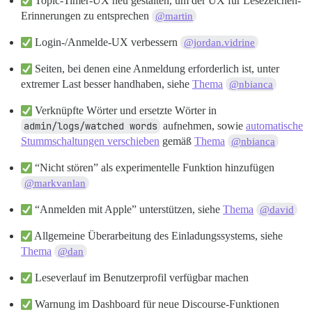
Topic-Timer-UX neu gestalten, um der UX für Lesezeichen-
Erinnerungen zu entsprechen
@martin
Login-/Anmelde-UX verbessern
@jordan.vidrine
Seiten, bei denen eine Anmeldung erforderlich ist, unter
extremer Last besser handhaben, siehe
Thema
@nbianca
Verknüpfte Wörter und ersetzte Wörter in
admin/logs/watched words
aufnehmen, sowie
automatische
Stummschaltungen verschieben
gemäß
Thema
@nbianca
“Nicht stören” als experimentelle Funktion hinzufügen
@markvanlan
“Anmelden mit Apple” unterstützen, siehe
Thema
@david
Allgemeine Überarbeitung des Einladungssystems, siehe
Thema
@dan
Leseverlauf im Benutzerprofil verfügbar machen
Warnung im Dashboard für neue Discourse-Funktionen