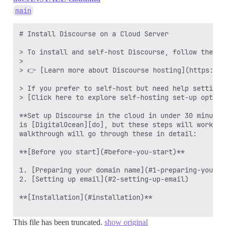
main
# Install Discourse on a Cloud Server 

> To install and self-host Discourse, follow the st
> 

> 👉 [Learn more about Discourse hosting](https://d
> If you prefer to self-host but need help setting 
> [Click here to explore self-hosting set-up option
**Set up Discourse in the cloud in under 30 minutes
is [DigitalOcean][do], but these steps will work on
walkthrough will go through these in detail:

**[Before you start](#before-you-start)**

1. [Preparing your domain name](#1-preparing-your-do
2. [Setting up email](#2-setting-up-email)

**[Installation](#installation)**

This file has been truncated.
show original