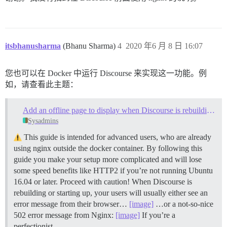
itsbhanusharma
(Bhanu Sharma)
4
2020 年6 月 8 日 16:07
您也可以在 Docker 中运行 Discourse 来实现这一功能。例
如，请查看此主题：
Add an offline page to display when Discourse is rebuilding or starting up
Sysadmins
This guide is intended for advanced users, who are already
using nginx outside the docker container. By following this
guide you make your setup more complicated and will lose
some speed benefits like HTTP2 if you’re not running Ubuntu
16.04 or later. Proceed with caution! When Discourse is
rebuilding or starting up, your users will usually either see an
error message from their browser…
[image]
…or a not-so-nice
502 error message from Nginx:
[image]
If you’re a
perfectionist …