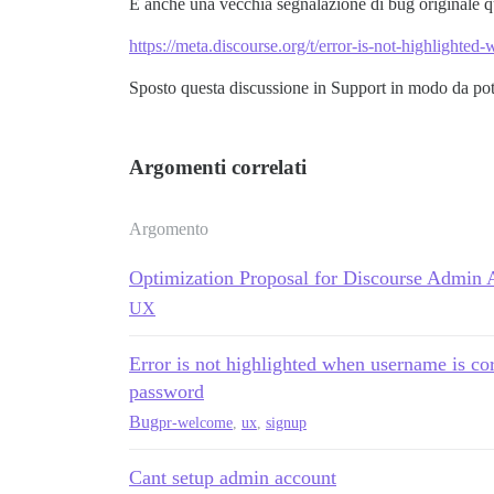
E anche una vecchia segnalazione di bug originale q
https://meta.discourse.org/t/error-is-not-highlight
Sposto questa discussione in Support in modo da pote
Argomenti correlati
Argomento
Optimization Proposal for Discourse Admin A
UX
Error is not highlighted when username is cor
password
Bug
pr-welcome
,
ux
,
signup
Cant setup admin account