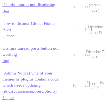
Dismiss button not dismissing
Marzo 6,
3
355
2024
Bug
How to dismiss Global Notice
Dicembre
Alert
4
1421
30, 2019
Support
Dismiss unread posts button not
Dicembre 7,
working
3
963
2016
Bug
[Admin Notice] One of your
themes or plugins contains code
Maggio 16,
which needs updating.
10
231
2026
(id:discourse.user.userOptions)
Support