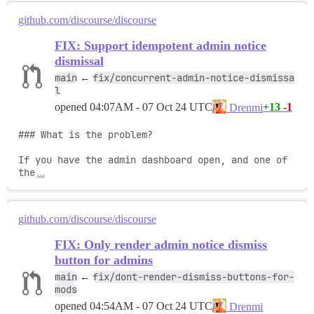
github.com/discourse/discourse
FIX: Support idempotent admin notice
dismissal
main
fix/concurrent-admin-notice-dismissa
←
l
opened
04:07AM - 07 Oct 24 UTC
+13
-1
Drenmi
### What is the problem?

If you have the admin dashboard open, and one of 
the
…
github.com/discourse/discourse
FIX: Only render admin notice dismiss
button for admins
main
fix/dont-render-dismiss-buttons-for-
←
mods
opened
04:54AM - 07 Oct 24 UTC
Drenmi