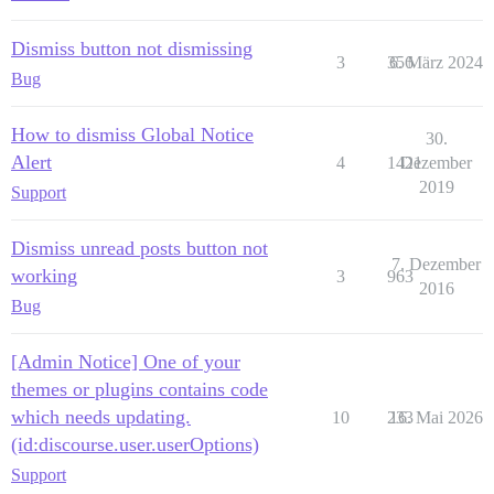
Dismiss button not dismissing
3
356
6. März 2024
Bug
How to dismiss Global Notice
30.
Alert
4
1421
Dezember
2019
Support
Dismiss unread posts button not
7. Dezember
working
3
963
2016
Bug
[Admin Notice] One of your
themes or plugins contains code
which needs updating.
10
233
16. Mai 2026
(id:discourse.user.userOptions)
Support