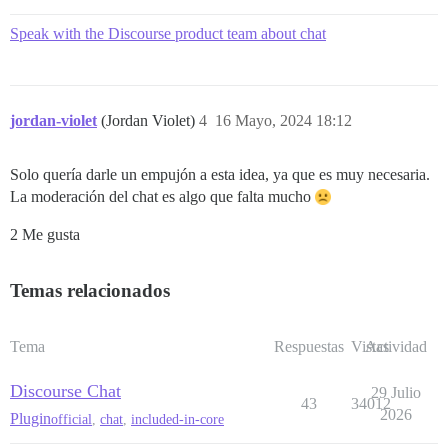
Speak with the Discourse product team about chat
jordan-violet
(Jordan Violet)
4
16 Mayo, 2024 18:12
Solo quería darle un empujón a esta idea, ya que es muy necesaria.
La moderación del chat es algo que falta mucho
2 Me gusta
Temas relacionados
Tema
Respuestas
Vistas
Actividad
Discourse Chat
29 Julio
43
34012
2026
Plugin
official
,
chat
,
included-in-core