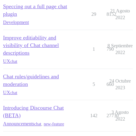
Speccing out a full page chat
21 Agosto
plugin
29
8152
2022
Development
Improve editiability and
visibility of Chat channel
8 Septiembre
1
790
descriptions
2022
UX
chat
Chat rules/guidelines and
24 Octubre
moderation
5
660
2023
UX
chat
Introducing Discourse Chat
3 Agosto
(BETA)
142
27730
2022
Announcements
chat
,
new-feature