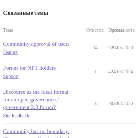
Связанные темы
Тема
Ответов
Просм.
Активность
Community approval of users
34
3392
25.05.2020
Feature
Forum for NFT holders
1
424
25.03.2024
Support
Discourse as the ideal format
for an open governance /
16
7820
02.12.2020
government 2.0 forum?
Site feedback
Community has no boundary: