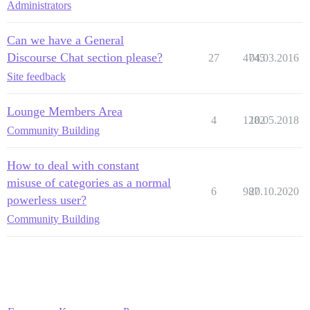
Administrators
Can we have a General
Discourse Chat section please?
27
4745
04.03.2016
Site feedback
Lounge Members Area
4
1282
10.05.2018
Community Building
How to deal with constant
misuse of categories as a normal
6
987
20.10.2020
powerless user?
Community Building