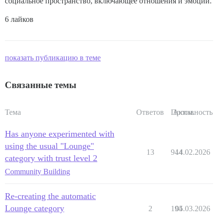
социальное пространство, включающее отношения и эмоции.
6 лайков
показать публикацию в теме
Связанные темы
Тема
Ответов
Просм.
Активность
Has anyone experimented with
using the usual "Lounge"
13
944
14.02.2026
category with trust level 2
Community Building
Re-creating the automatic
Lounge category
2
194
05.03.2026