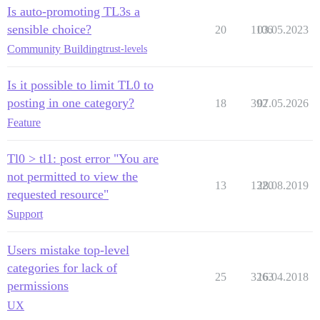
Is auto-promoting TL3s a
sensible choice?
20
1106
03.05.2023
Community Building
trust-levels
Is it possible to limit TL0 to
posting in one category?
18
392
07.05.2026
Feature
Tl0 > tl1: post error "You are
not permitted to view the
13
1320
28.08.2019
requested resource"
Support
Users mistake top-level
categories for lack of
25
3263
16.04.2018
permissions
UX