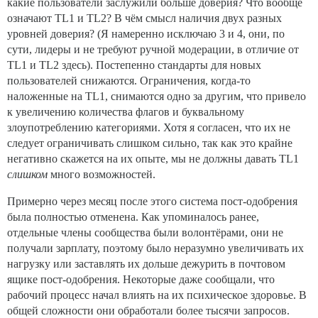
какие пользователи заслужили больше доверия? Что вообще
означают TL1 и TL2? В чём смысл наличия двух разных
уровней доверия? (Я намеренно исключаю 3 и 4, они, по
сути, лидеры и не требуют ручной модерации, в отличие от
TL1 и TL2 здесь). Постепенно стандарты для новых
пользователей снижаются. Ограничения, когда-то
наложенные на TL1, снимаются одно за другим, что привело
к увеличению количества флагов и буквальному
злоупотреблению категориями. Хотя я согласен, что их не
следует ограничивать слишком сильно, так как это крайне
негативно скажется на их опыте, мы не должны давать TL1
слишком
много возможностей.
Примерно через месяц после этого система пост-одобрения
была полностью отменена. Как упоминалось ранее,
отдельные члены сообщества были волонтёрами, они не
получали зарплату, поэтому было неразумно увеличивать их
нагрузку или заставлять их дольше дежурить в почтовом
ящике пост-одобрения. Некоторые даже сообщали, что
рабочий процесс начал влиять на их психическое здоровье. В
общей сложности они обработали более тысячи запросов.