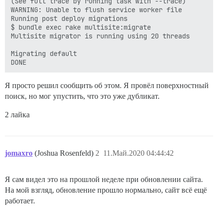
(See full trace by running task with --trace)

WARNING: Unable to flush service worker file

Running post deploy migrations

$ bundle exec rake multisite:migrate

Multisite migrator is running using 20 threads

Migrating default

Я просто решил сообщить об этом. Я провёл поверхностный
поиск, но мог упустить, что это уже дубликат.
2 лайка
jomaxro
(Joshua Rosenfeld)
2
11.Май.2020 04:44:42
Я сам видел это на прошлой неделе при обновлении сайта.
На мой взгляд, обновление прошло нормально, сайт всё ещё
работает.