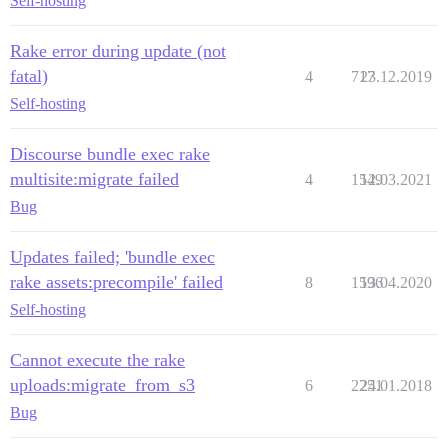
Self-hosting
Rake error during update (not
fatal)
4
717
23.12.2019
Self-hosting
Discourse bundle exec rake
multisite:migrate failed
4
1549
12.03.2021
Bug
Updates failed; 'bundle exec
rake assets:precompile' failed
8
1596
13.04.2020
Self-hosting
Cannot execute the rake
uploads:migrate_from_s3
6
2251
24.01.2018
Bug