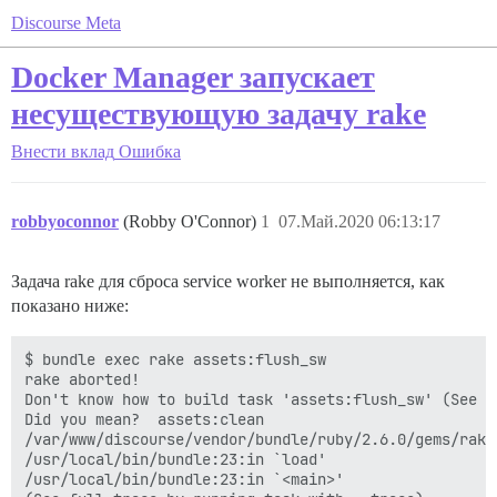
Discourse Meta
Docker Manager запускает
несуществующую задачу rake
Внести вклад
Ошибка
robbyoconnor
(Robby O'Connor)
1
07.Май.2020 06:13:17
Задача rake для сброса service worker не выполняется, как
показано ниже:
$ bundle exec rake assets:flush_sw

rake aborted!

Don't know how to build task 'assets:flush_sw' (See t
Did you mean?  assets:clean

/var/www/discourse/vendor/bundle/ruby/2.6.0/gems/rake
/usr/local/bin/bundle:23:in `load'

/usr/local/bin/bundle:23:in `<main>'
