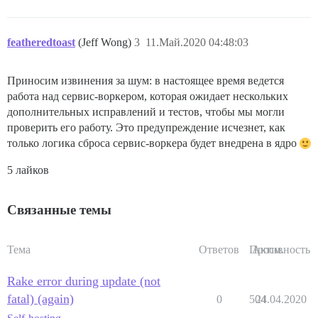
featheredtoast
(Jeff Wong)
3
11.Май.2020 04:48:03
Приносим извинения за шум: в настоящее время ведется
работа над сервис-воркером, которая ожидает нескольких
дополнительных исправлений и тестов, чтобы мы могли
проверить его работу. Это предупреждение исчезнет, как
только логика сброса сервис-воркера будет внедрена в ядро
5 лайков
Связанные темы
Тема
Ответов
Просм.
Активность
Rake error during update (not
fatal) (again)
0
504
24.04.2020