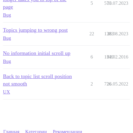
5
570
13.07.2023
page
Bug
Topics jumping to wrong post
22
1383
28.08.2023
Bug
No information initial scroll up
6
1319
04.02.2016
Bug
Back to topic list scroll position
not smooth
2
726
16.05.2022
UX
Главная
Категории
Рекомендации