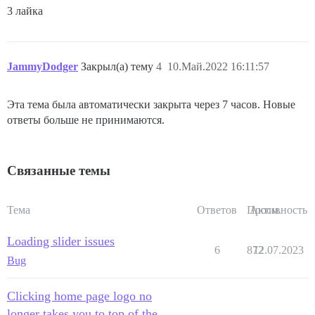
3 лайка
JammyDodger
Закрыл(а) тему
4
10.Май.2022 16:11:57
Эта тема была автоматически закрыта через 7 часов. Новые
ответы больше не принимаются.
Связанные темы
Тема
Ответов
Просм.
Активность
Loading slider issues
6
872
12.07.2023
Bug
Clicking home page logo no
longer takes you to top of the