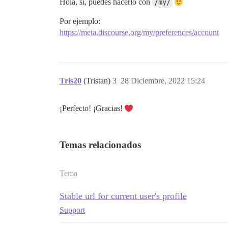
Hola, sí, puedes hacerlo con
/my/
Por ejemplo:
https://meta.discourse.org/my/preferences/account
Tris20
(Tristan)
3
28 Diciembre, 2022 15:24
¡Perfecto! ¡Gracias!
Temas relacionados
Tema
Stable url for current user's profile
Support