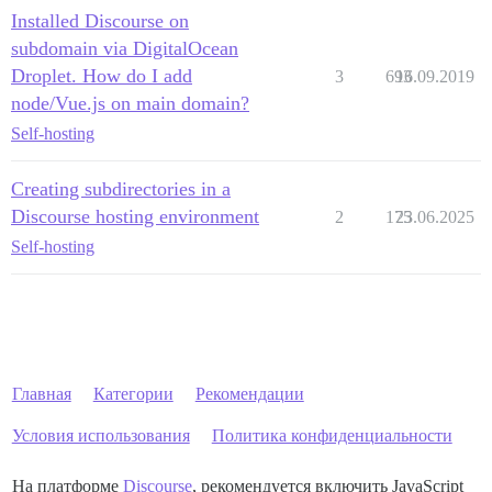
Installed Discourse on
subdomain via DigitalOcean
Droplet. How do I add
3
693
16.09.2019
node/Vue.js on main domain?
Self-hosting
Creating subdirectories in a
Discourse hosting environment
2
175
23.06.2025
Self-hosting
Главная
Категории
Рекомендации
Условия использования
Политика конфиденциальности
На платформе
Discourse
, рекомендуется включить JavaScript