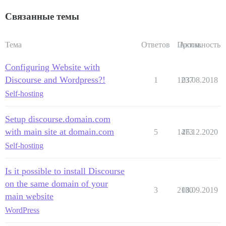
Связанные темы
Тема
Ответов
Просм.
Активность
Configuring Website with
Discourse and Wordpress?!
1
1237
03.08.2018
Self-hosting
Setup discourse.domain.com
with main site at domain.com
5
1473
26.12.2020
Self-hosting
Is it possible to install Discourse
on the same domain of your
3
2130
08.09.2019
main website
WordPress