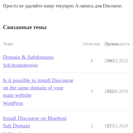
Просто не удаляйте вашу текущую A-запись для Discourse.
Связанные темы
Тема
Ответов
Просм.
Активность
Domain & Subdomains
8
2510
08.02.2022
Self-hosting
hosting
Is it possible to install Discourse
on the same domain of your
3
2131
08.09.2019
main website
WordPress
Install Discourse on Bluehost
Sub Domain
2
1677
22.12.2020