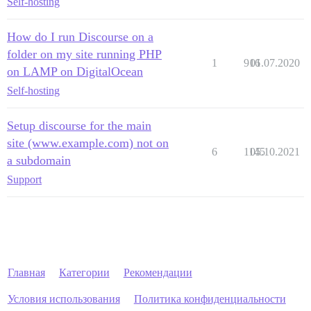
Self-hosting
How do I run Discourse on a
folder on my site running PHP
1
916
01.07.2020
on LAMP on DigitalOcean
Self-hosting
Setup discourse for the main
site (www.example.com) not on
6
1145
05.10.2021
a subdomain
Support
Главная
Категории
Рекомендации
Условия использования
Политика конфиденциальности