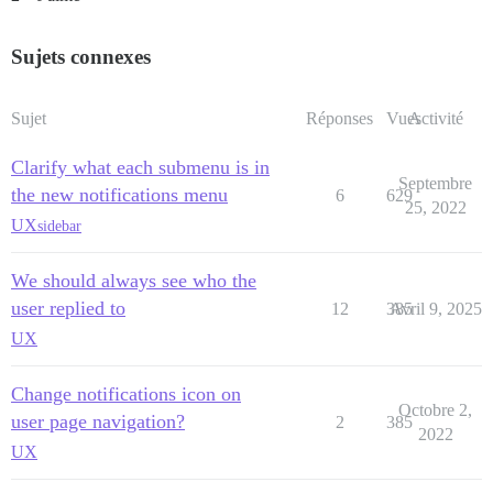
Sujets connexes
Sujet
Réponses
Vues
Activité
Clarify what each submenu is in
Septembre
the new notifications menu
6
629
25, 2022
UX
sidebar
We should always see who the
user replied to
12
385
Avril 9, 2025
UX
Change notifications icon on
Octobre 2,
user page navigation?
2
385
2022
UX