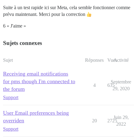
Suite à un test rapide ici sur Meta, cela semble fonctionner comme
prévu maintenant. Merci pour la correction
6 « J'aime »
Sujets connexes
Sujet
Réponses
Vues
Activité
Receiving email notifications
for pms though I'm connected to
Septembre
4
635
the forum
29, 2020
Support
User Email preferences being
Juin 29,
overriden
20
2725
2022
Support