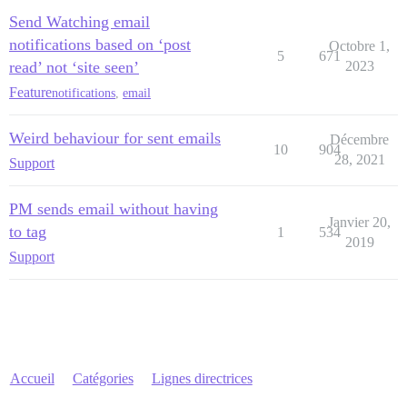
Send Watching email
notifications based on ‘post
Octobre 1,
5
671
read’ not ‘site seen’
2023
Feature
notifications
,
email
Weird behaviour for sent emails
Décembre
10
904
28, 2021
Support
PM sends email without having
Janvier 20,
to tag
1
534
2019
Support
Accueil
Catégories
Lignes directrices