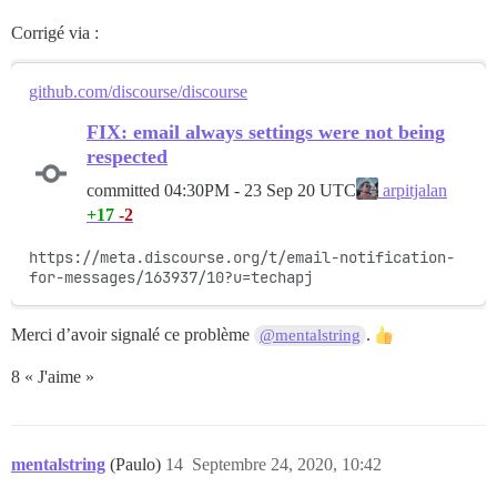
Corrigé via :
github.com/discourse/discourse
FIX: email always settings were not being
respected
committed
04:30PM - 23 Sep 20 UTC
arpitjalan
+17
-2
https://meta.discourse.org/t/email-notification-
for-messages/163937/10?u=techapj
Merci d’avoir signalé ce problème
.
@mentalstring
8 « J'aime »
mentalstring
(Paulo)
14
Septembre 24, 2020, 10:42