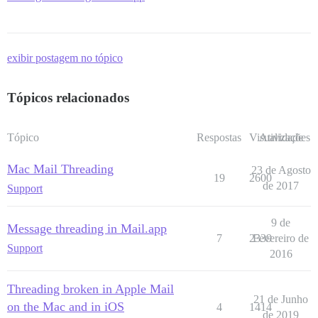
exibir postagem no tópico
Tópicos relacionados
Tópico
Respostas
Visualizações
Atividade
Mac Mail Threading
23 de Agosto
19
2600
de 2017
Support
9 de
Message threading in Mail.app
7
2339
Fevereiro de
Support
2016
Threading broken in Apple Mail
21 de Junho
on the Mac and in iOS
4
1414
de 2019