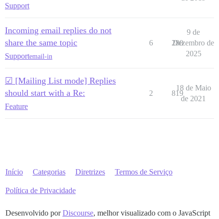
Support
Incoming email replies do not
9 de
share the same topic
6
280
Dezembro de
2025
Support
email-in
☑ [Mailing List mode] Replies
18 de Maio
should start with a Re:
2
819
de 2021
Feature
Início
Categorias
Diretrizes
Termos de Serviço
Política de Privacidade
Desenvolvido por
Discourse
, melhor visualizado com o JavaScript