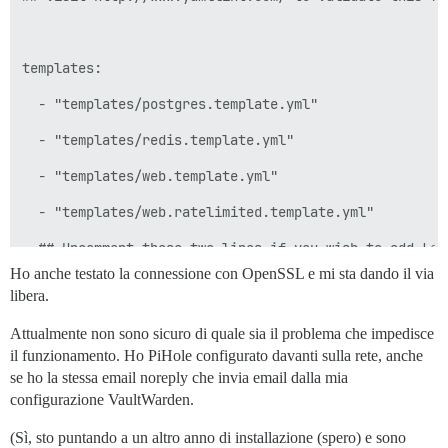
==================== PLUGINS ====================

          - git clone https://github.com/discourse/doc
templates:

  - "templates/postgres.template.yml"

No non-official plugins detected.

  - "templates/redis.template.yml"

  - "templates/web.template.yml"

See https://github.com/discourse/discourse/blob/main/
  - "templates/web.ratelimited.template.yml"

  ## Uncomment these two lines if you wish to add Lets
Ho anche testato la connessione con OpenSSL e mi sta dando il via
========================================

  ## - "templates/web.ssl.template.yml"

libera.
Discourse version at forums.website.co.uk: NOT FOUND

  ## - "templates/web.letsencrypt.ssl.template.yml"

Attualmente non sono sicuro di quale sia il problema che impedisce
Discourse version at localhost: NOT FOUND

il funzionamento. Ho PiHole configurato davanti sulla rete, anche
se ho la stessa email noreply che invia email dalla mia
## which TCP/IP ports should this container expose?

configurazione VaultWarden.
==================== MEMORY INFORMATION ==============
## If you want Discourse to share a port with another
(Sì, sto puntando a un altro anno di installazione (spero) e sono