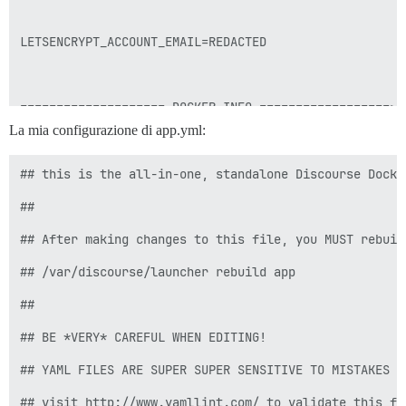
LETSENCRYPT_ACCOUNT_EMAIL=REDACTED 

==================== DOCKER INFO ====================

La mia configurazione di app.yml:
DOCKER VERSION: Docker version 29.0.2, build 8108357

## this is the all-in-one, standalone Discourse Docke
DOCKER PROCESSES (docker ps -a)

##

## After making changes to this file, you MUST rebuild
CONTAINER ID   IMAGE                 COMMAND        C
## /var/discourse/launcher rebuild app

706f63d5ced8   local_discourse/app   "/sbin/boot"   1
##

## BE *VERY* CAREFUL WHEN EDITING!

Discourse container app is running

## YAML FILES ARE SUPER SUPER SENSITIVE TO MISTAKES I
## visit http://www.yamllint.com/ to validate this fil