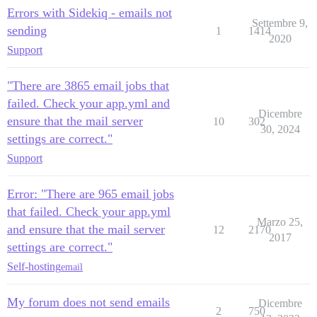
Errors with Sidekiq - emails not
Settembre 9,
sending
1
1414
2020
Support
"There are 3865 email jobs that
failed. Check your app.yml and
Dicembre
ensure that the mail server
10
302
30, 2024
settings are correct."
Support
Error: "There are 965 email jobs
that failed. Check your app.yml
Marzo 25,
and ensure that the mail server
12
2170
2017
settings are correct."
Self-hosting
email
My forum does not send emails
Dicembre
2
750