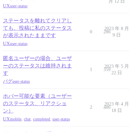
月 12 日
UX
user-status
ステータスを離れてクリアし
ても、投稿に私のステータス
2023 年 8 月
0
286
が表示されたままです
9 日
UX
user-status
匿名ユーザーの場合、ユーザ
ーのステータスは維持されま
2023 年 5 月
1
359
す
22 日
バグ
user-status
ホバー可能な要素（ユーザー
のステータス、リアクショ
2023 年 4 月
2
486
ン）
18 日
UX
mobile
,
chat
,
completed
,
user-status