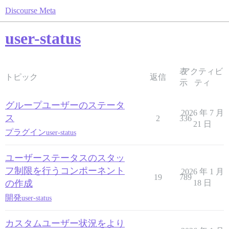
Discourse Meta
user-status
表
アクティビ
トピック
返信
示
ティ
グループユーザーのステータ
2026 年 7 月
ス
2
336
21 日
プラグイン
user-status
ユーザーステータスのスタッ
フ制限を行うコンポーネント
2026 年 1 月
19
789
の作成
18 日
開発
user-status
カスタムユーザー状況をより