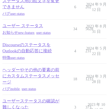
ステータス用の絵文字を変更
2024 年 9 月
できません
6
202
12 日
バグ
user-status
ユーザー ステータス
2023 年 8 月
34
5628
31 日
お知らせ
new-feature
,
user-status
Discourseのステータスを
2024 年 5 月
Outlookの自動応答に接続
4
231
22 日
特徴
user-status
ヘッダーやその他の要素の前
にカスタムステータスメッセ
2024 年 3 月
18
1233
ージ
28 日
バグ
mobile
,
user-status
ユーザーステータスの確認が
2023 年 10
難しくなった
3
373