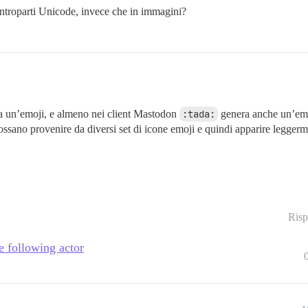
ontroparti Unicode, invece che in immagini?
 un’emoji, e almeno nei client Mastodon
:tada:
genera anche un’em
possano provenire da diversi set di icone emoji e quindi apparire leggerme
Risp
e following actor