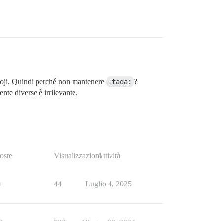
oji. Quindi perché non mantenere
:tada:
?
nte diverse è irrilevante.
oste
Visualizzazioni
Attività
0
44
Luglio 4, 2025