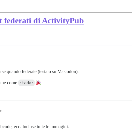
 federati di ActivityPub
rse quando federate (testato su Mastodon).
omune come
:tada:
am
 bbcode, ecc. Incluse tutte le immagini.