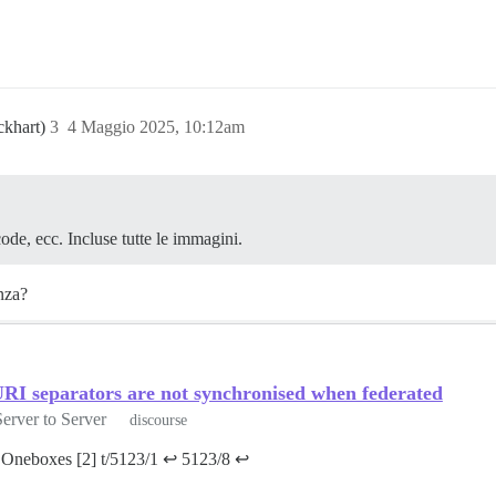
ckhart)
3
4 Maggio 2025, 10:12am
code, ecc. Incluse tutte le immagini.
nza?
RI separators are not synchronised when federated
Server to Server
discourse
 Oneboxes [2] t/5123/1 ↩︎ 5123/8 ↩︎