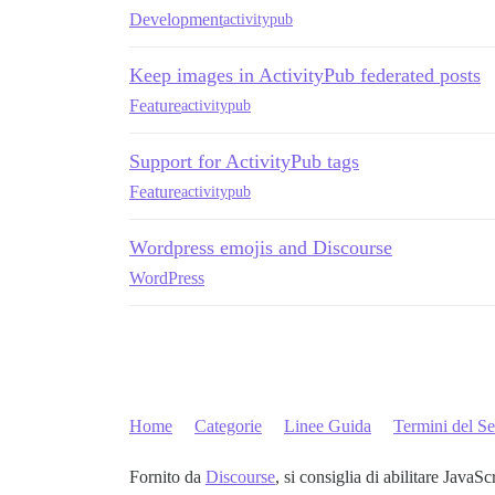
Development
activitypub
Keep images in ActivityPub federated posts
Feature
activitypub
Support for ActivityPub tags
Feature
activitypub
Wordpress emojis and Discourse
WordPress
Home
Categorie
Linee Guida
Termini del Se
Fornito da
Discourse
, si consiglia di abilitare JavaSc