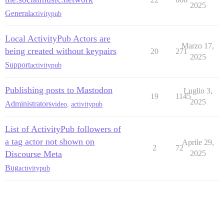
2025
General
activitypub
Local ActivityPub Actors are
Marzo 17,
being created without keypairs
20
271
2025
Support
activitypub
Publishing posts to Mastodon
Luglio 3,
19
1145
2025
Administrators
video
,
activitypub
List of ActivityPub followers of
a tag actor not shown on
Aprile 29,
2
72
Discourse Meta
2025
Bug
activitypub