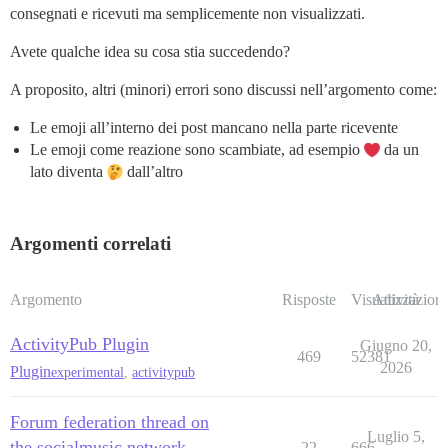
consegnati e ricevuti ma semplicemente non visualizzati.
Avete qualche idea su cosa stia succedendo?
A proposito, altri (minori) errori sono discussi nell’argomento come:
Le emoji all’interno dei post mancano nella parte ricevente
Le emoji come reazione sono scambiate, ad esempio
da un
lato diventa
dall’altro
Argomenti correlati
Argomento
Risposte
Visualizzazioni
Attività
ActivityPub Plugin
Giugno 20,
469
52381
2026
Plugin
experimental
,
activitypub
Forum federation thread on
Luglio 5,
the.socialmusic.network
22
666