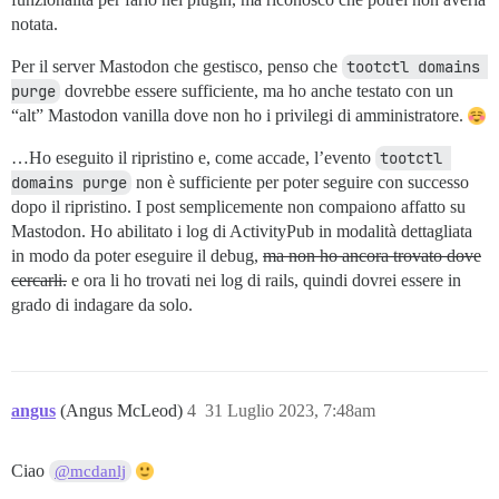
notata.
Per il server Mastodon che gestisco, penso che
tootctl domains 
purge
dovrebbe essere sufficiente, ma ho anche testato con un
“alt” Mastodon vanilla dove non ho i privilegi di amministratore.
…Ho eseguito il ripristino e, come accade, l’evento
tootctl 
domains purge
non è sufficiente per poter seguire con successo
dopo il ripristino. I post semplicemente non compaiono affatto su
Mastodon. Ho abilitato i log di ActivityPub in modalità dettagliata
in modo da poter eseguire il debug,
ma non ho ancora trovato dove
cercarli.
e ora li ho trovati nei log di rails, quindi dovrei essere in
grado di indagare da solo.
angus
(Angus McLeod)
4
31 Luglio 2023, 7:48am
Ciao
@mcdanlj