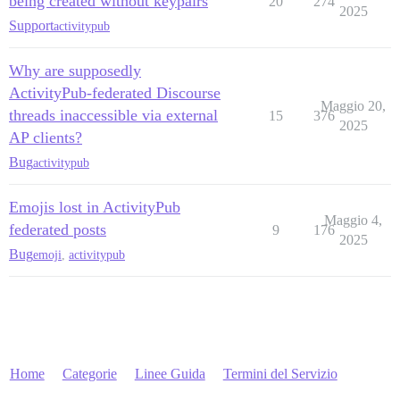
being created without keypairs
20
274
2025
Support
activitypub
Why are supposedly
ActivityPub-federated Discourse
Maggio 20,
threads inaccessible via external
15
376
2025
AP clients?
Bug
activitypub
Emojis lost in ActivityPub
Maggio 4,
federated posts
9
176
2025
Bug
emoji
,
activitypub
Home
Categorie
Linee Guida
Termini del Servizio