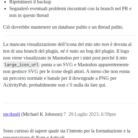
Ripristinerò il backup
Segnalerò eventuali problemi riscontrati con la branch nel PR e
non in questo thread
Ciò dovrebbe mantenere un database pulito e un thread pulito.
La mancata visualizzazione dell’icona del mio sito
non
è dovuta al
test di una branch del plugin, né è stato un bug del plugin. Il logo
non viene visualizzato in Mastodon per i miei post perché il mio
large_icon_url
punta a un SVG e Mastodon apparentemente
non gestisce SVG per le icone degli attori. A meno che non esista
un percorso normale e banale per il downgrade a PNG per
ActivityPub, probabilmente non c’è nulla da fare qui.
mcdanlj
(Michael K Johnson)
7
29 Luglio 2023, 6:59pm
Sono curioso di sapere quale sia l’intento per la formattazione e la
presentazione di Note e Articoli.