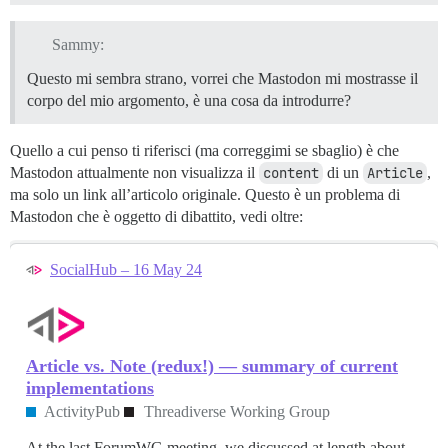
Sammy:
Questo mi sembra strano, vorrei che Mastodon mi mostrasse il
corpo del mio argomento, è una cosa da introdurre?
Quello a cui penso ti riferisci (ma correggimi se sbaglio) è che
Mastodon attualmente non visualizza il
content
di un
Article
,
ma solo un link all’articolo originale. Questo è un problema di
Mastodon che è oggetto di dibattito, vedi oltre:
SocialHub – 16 May 24
Article vs. Note (redux!) — summary of current
implementations
ActivityPub
Threadiverse Working Group
At the last ForumWG meeting, we discussed at length about