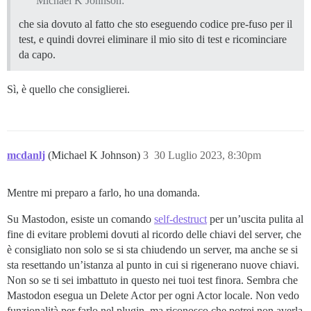
Michael K Johnson:
che sia dovuto al fatto che sto eseguendo codice pre-fuso per il
test, e quindi dovrei eliminare il mio sito di test e ricominciare
da capo.
Sì, è quello che consiglierei.
mcdanlj
(Michael K Johnson)
3
30 Luglio 2023, 8:30pm
Mentre mi preparo a farlo, ho una domanda.
Su Mastodon, esiste un comando
self-destruct
per un’uscita pulita al
fine di evitare problemi dovuti al ricordo delle chiavi del server, che
è consigliato non solo se si sta chiudendo un server, ma anche se si
sta resettando un’istanza al punto in cui si rigenerano nuove chiavi.
Non so se ti sei imbattuto in questo nei tuoi test finora. Sembra che
Mastodon esegua un Delete Actor per ogni Actor locale. Non vedo
funzionalità per farlo nel plugin, ma riconosco che potrei non averla