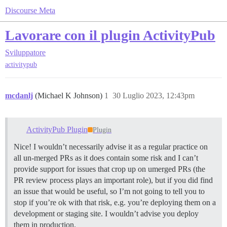
Discourse Meta
Lavorare con il plugin ActivityPub
Sviluppatore
activitypub
mcdanlj
(Michael K Johnson)
1
30 Luglio 2023, 12:43pm
ActivityPub Plugin
Plugin
Nice! I wouldn’t necessarily advise it as a regular practice on
all un-merged PRs as it does contain some risk and I can’t
provide support for issues that crop up on umerged PRs (the
PR review process plays an important role), but if you did find
an issue that would be useful, so I’m not going to tell you to
stop if you’re ok with that risk, e.g. you’re deploying them on a
development or staging site. I wouldn’t advise you deploy
them in production.