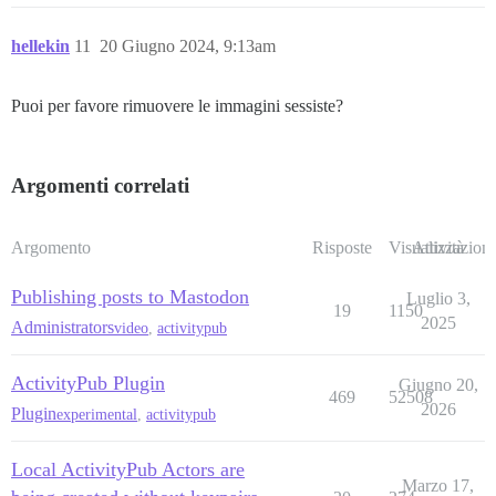
hellekin
11
20 Giugno 2024, 9:13am
Puoi per favore rimuovere le immagini sessiste?
Argomenti correlati
Argomento
Risposte
Visualizzazioni
Attività
Publishing posts to Mastodon
Luglio 3,
19
1150
2025
Administrators
video
,
activitypub
ActivityPub Plugin
Giugno 20,
469
52508
2026
Plugin
experimental
,
activitypub
Local ActivityPub Actors are
Marzo 17,