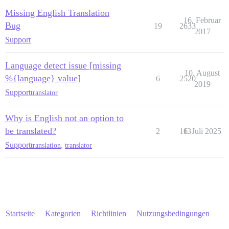
Missing English Translation
16. Februar
Bug
19
2633
2017
Support
Language detect issue [missing
10. August
%{language} value]
6
2520
2019
Support
translator
Why is English not an option to
be translated?
2
113
6. Juli 2025
Support
translation
,
translator
Startseite
Kategorien
Richtlinien
Nutzungsbedingungen