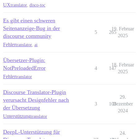
UX
translator
,
disco-toc
Es gibt einen schweren
Seitenanzeige-Bug in der
19. Februar
5
265
discourse community
2025
Fehler
translator
,
ai
Übersetzer-Plugin:
18. Februar
NotPreloadedError
4
147
2025
Fehler
translator
Discourse Translator-Plugin
29.
verursacht Designfehler nach
3
108
Dezember
der Übersetzung
2024
Unterstützung
translator
DeepL-Unterstützung für
24.