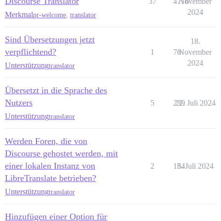
Discourse Translator
37
4716
November
2024
Merkmal
pr-welcome
,
translator
Sind Übersetzungen jetzt
18.
verpflichtend?
1
76
November
2024
Unterstützung
translator
Übersetzt in die Sprache des
Nutzers
5
239
22. Juli 2024
Unterstützung
translator
Werden Foren, die von
Discourse gehostet werden, mit
einer lokalen Instanz von
2
184
5. Juli 2024
LibreTranslate betrieben?
Unterstützung
translator
Hinzufügen einer Option für