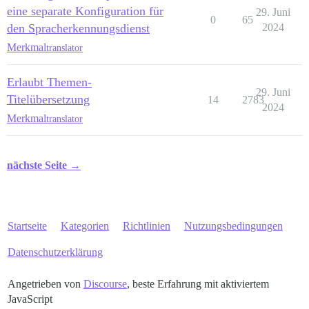
eine separate Konfiguration für
29. Juni
0
65
den Spracherkennungsdienst
2024
Merkmal
translator
Erlaubt Themen-
29. Juni
Titelübersetzung
14
2783
2024
Merkmal
translator
nächste Seite →
Startseite
Kategorien
Richtlinien
Nutzungsbedingungen
Datenschutzerklärung
Angetrieben von
Discourse
, beste Erfahrung mit aktiviertem
JavaScript