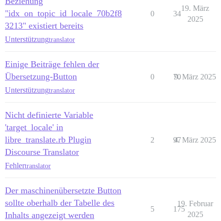
Beziehung
19. März
"idx_on_topic_id_locale_70b2f8
0
34
2025
3213" existiert bereits
Unterstützung
translator
Einige Beiträge fehlen der
Übersetzung-Button
0
70
9. März 2025
Unterstützung
translator
Nicht definierte Variable
'target_locale' in
libre_translate.rb Plugin
2
97
4. März 2025
Discourse Translator
Fehler
translator
Der maschinenübersetzte Button
sollte oberhalb der Tabelle des
19. Februar
5
175
Inhalts angezeigt werden
2025