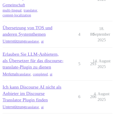
Gemeinschaft
multi-lingual
,
translator
,
content-localization
Übersetzung von TOS und
18.
anderen Systemthemen
4
80
September
2025
Unterstützung
translator
,
ai
Erlauben Sie LLM-Anbietern,
als Übersetzer für das discourse-
14. August
5
293
translate-Plugin zu dienen
2025
Merkmal
translator
,
completed
,
ai
Ich kann Discourse AI nicht als
Anbieter im Discourse
4. August
6
206
Translator Plugin finden
2025
Unterstützung
translator
,
ai