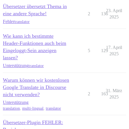
Übersetzer übersetzt Thema in
23. April
eine andere Sprache!
2
136
2025
Fehler
translator
Wie kann ich bestimmte
Header-Funktionen auch beim
17. April
Eingeloggt-Sein anzeigen
5
129
2025
lassen?
Unterstützung
translator
Warum können wir kostenlosen
Google Translate in Discourse
31. März
2
163
nicht verwenden?
2025
Unterstützung
translation
,
multi-lingual
,
translator
Übersetzer-Plugin FEHLER: