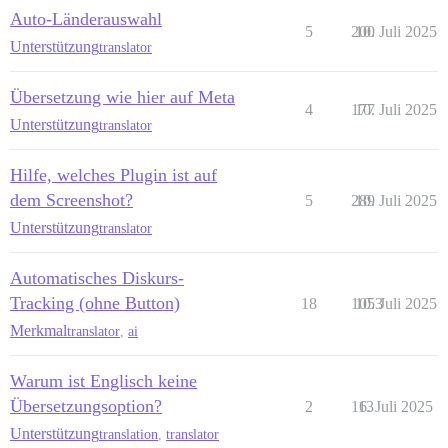
Auto-Länderauswahl
5
200
10. Juli 2025
Unterstützung
translator
Übersetzung wie hier auf Meta
4
177
10. Juli 2025
Unterstützung
translator
Hilfe, welches Plugin ist auf
dem Screenshot?
5
289
10. Juli 2025
Unterstützung
translator
Automatisches Diskurs-
Tracking (ohne Button)
18
1053
10. Juli 2025
Merkmal
translator
,
ai
Warum ist Englisch keine
Übersetzungsoption?
2
113
6. Juli 2025
Unterstützung
translation
,
translator