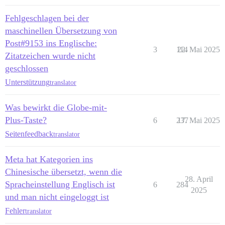
Fehlgeschlagen bei der
maschinellen Übersetzung von
Post#9153 ins Englische:
3
114
22. Mai 2025
Zitatzeichen wurde nicht
geschlossen
Unterstützung
translator
Was bewirkt die Globe-mit-
Plus-Taste?
6
237
17. Mai 2025
Seitenfeedback
translator
Meta hat Kategorien ins
Chinesische übersetzt, wenn die
28. April
Spracheinstellung Englisch ist
6
284
2025
und man nicht eingeloggt ist
Fehler
translator