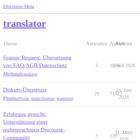
Discourse Meta
translator
Thema
Antworten
Aufrufe
Aktivität
Feature Request: Übersetzung
von FAQ/AGB/Datenschutz
3
1286
9. Juli 2026
Merkmal
translator
Diskurs-Übersetzer
24. Juni
29
71525
2026
Plugin
official
,
multi-lingual
,
translator
Erfahrung gesucht:
Unterstützung einer
mehrsprachigen Discourse-
31. März
3
129
Community
2026