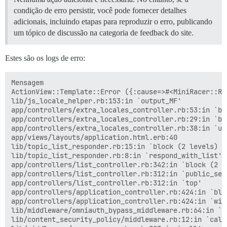
condição de erro persistir, você pode fornecer detalhes
adicionais, incluindo etapas para reproduzir o erro, publicando
um tópico de discussão na categoria de feedback do site.
Estes são os logs de erro:
Mensagem

ActionView::Template::Error ({:cause=>#<MiniRacer::Ru
lib/js_locale_helper.rb:153:in `output_MF'

app/controllers/extra_locales_controller.rb:53:in `bun
app/controllers/extra_locales_controller.rb:29:in `bun
app/controllers/extra_locales_controller.rb:38:in `url
app/views/layouts/application.html.erb:40

lib/topic_list_responder.rb:15:in `block (2 levels) i
lib/topic_list_responder.rb:8:in `respond_with_list'

app/controllers/list_controller.rb:342:in `block (2 l
app/controllers/list_controller.rb:312:in `public_send
app/controllers/list_controller.rb:312:in `top'

app/controllers/application_controller.rb:424:in `blo
app/controllers/application_controller.rb:424:in `with
lib/middleware/omniauth_bypass_middleware.rb:64:in `ca
lib/content_security_policy/middleware.rb:12:in `call'