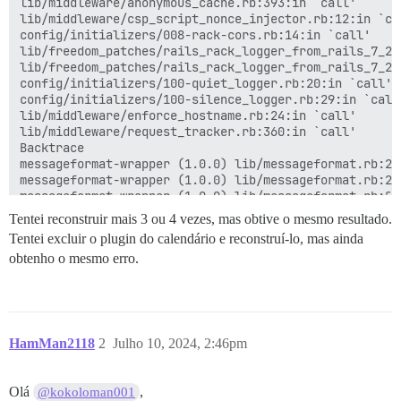
lib/middleware/anonymous_cache.rb:393:in `call'

lib/middleware/csp_script_nonce_injector.rb:12:in `cal
config/initializers/008-rack-cors.rb:14:in `call'

lib/freedom_patches/rails_rack_logger_from_rails_7_2.
lib/freedom_patches/rails_rack_logger_from_rails_7_2.r
config/initializers/100-quiet_logger.rb:20:in `call'

config/initializers/100-silence_logger.rb:29:in `call'
lib/middleware/enforce_hostname.rb:24:in `call'

lib/middleware/request_tracker.rb:360:in `call'

Backtrace

messageformat-wrapper (1.0.0) lib/messageformat.rb:26
messageformat-wrapper (1.0.0) lib/messageformat.rb:23:
messageformat-wrapper (1.0.0) lib/messageformat.rb:8:i
lib/js_locale_helper.rb:153:in `output_MF'

Tentei reconstruir mais 3 ou 4 vezes, mas obtive o mesmo resultado.
app/controllers/extra_locales_controller.rb:53:in `bun
Tentei excluir o plugin do calendário e reconstruí-lo, mas ainda
app/controllers/extra_locales_controller.rb:29:in `bun
obtenho o mesmo erro.
app/controllers/extra_locales_controller.rb:38:in `url
app/views/layouts/application.html.erb:40

actionview (7.1.3.4) lib/action_view/base.rb:264:in `p
actionview (7.1.3.4) lib/action_view/base.rb:264:in `_
actionview (7.1.3.4) lib/action_view/template.rb:261:
activesupport (7.1.3.4) lib/active_support/notificati
HamMan2118
2
Julho 10, 2024, 2:46pm
actionview (7.1.3.4) lib/action_view/template.rb:549:
actionview (7.1.3.4) lib/action_view/template.rb:249:i
rack-mini-profiler (3.3.1) lib/mini_profiler/profilin
Olá
,
@kokoloman001