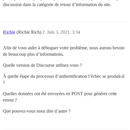
discussion dans la catégorie de retour d’information du site.
actionpack-6.1.3.2/lib/abstract_controller/base.rb:165
actionview-6.1.3.2/lib/action_view/rendering.rb:39:in 
rack-mini-profiler-2.3.2/lib/mini_profiler/profiling_
Richie
(Richie Rich)
2
Juin 3, 2021, 3:34
actionpack-6.1.3.2/lib/action_controller/metal.rb:190:
Afin de vous aider à déboguer votre problème, nous aurons besoin
actionpack-6.1.3.2/lib/action_controller/metal.rb:254:
de beaucoup plus d’informations.
actionpack-6.1.3.2/lib/action_dispatch/routing/route_
Quelle version de Discourse utilisez-vous ?
actionpack-6.1.3.2/lib/action_dispatch/routing/route_
À quelle étape du processus d’authentification l’échec se produit-il
actionpack-6.1.3.2/lib/action_dispatch/journey/router
?
actionpack-6.1.3.2/lib/action_dispatch/journey/router.
Quelles données ont été envoyées en POST pour générer cette
erreur ?
actionpack-6.1.3.2/lib/action_dispatch/journey/router.
Que pouvez-vous nous dire d’autre ?
actionpack-6.1.3.2/lib/action_dispatch/routing/route_
omniauth-1.9.1/lib/omniauth/strategy.rb:192:in `call!'