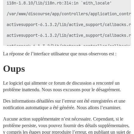
i18n-1.8.10/lib/i18n.rb:314:in `with_locale'

/var/www/discourse/app/controllers/application_contro
activesupport-6.1.3.2/lib/active_support/callbacks.rb
activesupport-6.1.3.2/lib/active_support/callbacks.rb
actionpack-6.1.3.2/lib/abstract_controller/callbacks.
La réponse de l’interface utilisateur que nous observons est :
actionpack-6.1.3.2/lib/action_controller/metal/rescue
Oups
actionpack-6.1.3.2/lib/action_controller/metal/instru
activesupport-6.1.3.2/lib/active_support/notification
Le logiciel qui alimente ce forum de discussion a rencontré un
activesupport-6.1.3.2/lib/active_support/notification
problème inattendu. Nous nous excusons pour le désagrément.
activesupport-6.1.3.2/lib/active_support/notification
Des informations détaillées sur l’erreur ont été enregistrées et une
notification automatique a été générée. Nous allons l’examiner.
actionpack-6.1.3.2/lib/action_controller/metal/instru
Aucune action supplémentaire n’est nécessaire. Cependant, si le
actionpack-6.1.3.2/lib/action_controller/metal/params
problème persiste, vous pouvez fournir des détails supplémentaires,
y compris les étapes pour reproduire l’erreur, en publiant un sujet de
activerecord-6.1.3.2/lib/active_record/railties/contr