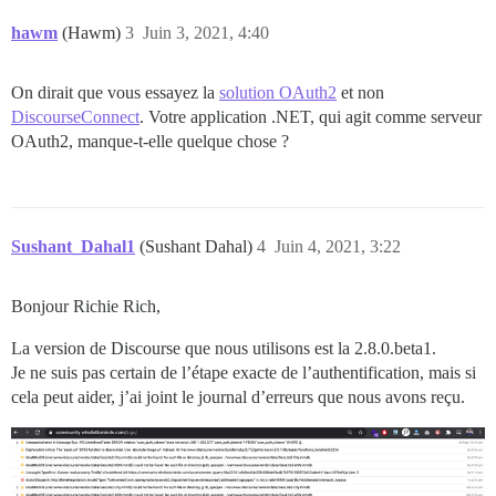
omniauth-1.9.1/lib/omniauth/strategy.rb:169:in `call'

hawm
(Hawm)
3
Juin 3, 2021, 4:40
omniauth-1.9.1/lib/omniauth/strategy.rb:420:in `call_a
On dirait que vous essayez la
solution OAuth2
et non
omniauth-1.9.1/lib/omniauth/strategy.rb:373:in `callba
DiscourseConnect
. Votre application .NET, qui agit comme serveur
omniauth-oauth2-1.7.1/lib/omniauth/strategies/oauth2.
OAuth2, manque-t-elle quelque chose ?
omniauth-1.9.1/lib/omniauth/strategy.rb:238:in `callba
omniauth-1.9.1/lib/omniauth/strategy.rb:189:in `call!'
Sushant_Dahal1
(Sushant Dahal)
4
Juin 4, 2021, 3:22
omniauth-1.9.1/lib/omniauth/strategy.rb:169:in `call'

omniauth-1.9.1/lib/omniauth/strategy.rb:192:in `call!'
Bonjour Richie Rich,
omniauth-1.9.1/lib/omniauth/strategy.rb:169:in `call'

La version de Discourse que nous utilisons est la 2.8.0.beta1.
Je ne suis pas certain de l’étape exacte de l’authentification, mais si
omniauth-1.9.1/lib/omniauth/strategy.rb:192:in `call!'
cela peut aider, j’ai joint le journal d’erreurs que nous avons reçu.
omniauth-1.9.1/lib/omniauth/strategy.rb:169:in `call'

omniauth-1.9.1/lib/omniauth/strategy.rb:192:in `call!'
omniauth-1.9.1/lib/omniauth/strategy.rb:169:in `call'
