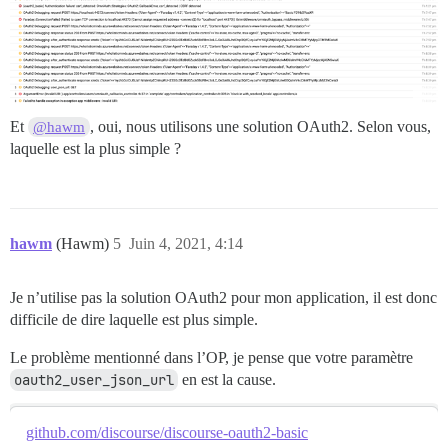
omniauth-1.9.1/lib/omniauth/strategy.rb:192:in `call!'
omniauth-1.9.1/lib/omniauth/strategy.rb:169:in `call'

omniauth-1.9.1/lib/omniauth/builder.rb:45:in `call'

Et
, oui, nous utilisons une solution OAuth2. Selon vous,
@hawm
/var/www/discourse/lib/middleware/omniauth_bypass_mid
laquelle est la plus simple ?
rack-2.2.3/lib/rack/tempfile_reaper.rb:15:in `call'

rack-2.2.3/lib/rack/conditional_get.rb:27:in `call'

hawm
(Hawm)
5
Juin 4, 2021, 4:14
rack-2.2.3/lib/rack/head.rb:12:in `call'

actionpack-6.1.3.2/lib/action_dispatch/http/permissio
Je n’utilise pas la solution OAuth2 pour mon application, il est donc
difficile de dire laquelle est plus simple.
/var/www/discourse/lib/content_security_policy/middle
Le problème mentionné dans l’OP, je pense que votre paramètre
/var/www/discourse/lib/middleware/anonymous_cache.rb:3
oauth2_user_json_url
en est la cause.
rack-2.2.3/lib/rack/session/abstract/id.rb:266:in `con
rack-2.2.3/lib/rack/session/abstract/id.rb:260:in `cal
github.com/discourse/discourse-oauth2-basic