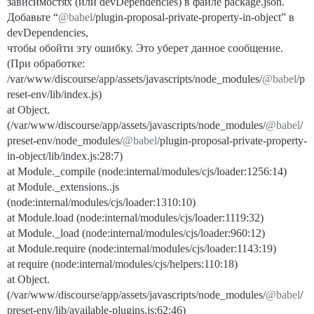
зависимостях (или devDependencies) в файле package.json.
Добавьте “
@babel
/plugin-proposal-private-property-in-object” в
devDependencies,
чтобы обойти эту ошибку. Это уберет данное сообщение.
(При обработке:
/var/www/discourse/app/assets/javascripts/node_modules/
@babel
/p
reset-env/lib/index.js)
at Object.
(/var/www/discourse/app/assets/javascripts/node_modules/
@babel
/
preset-env/node_modules/
@babel
/plugin-proposal-private-property-
in-object/lib/index.js:28:7)
at Module._compile (node:internal/modules/cjs/loader:1256:14)
at Module._extensions..js
(node:internal/modules/cjs/loader:1310:10)
at Module.load (node:internal/modules/cjs/loader:1119:32)
at Module._load (node:internal/modules/cjs/loader:960:12)
at Module.require (node:internal/modules/cjs/loader:1143:19)
at require (node:internal/modules/cjs/helpers:110:18)
at Object.
(/var/www/discourse/app/assets/javascripts/node_modules/
@babel
/
preset-env/lib/available-plugins.js:62:46)