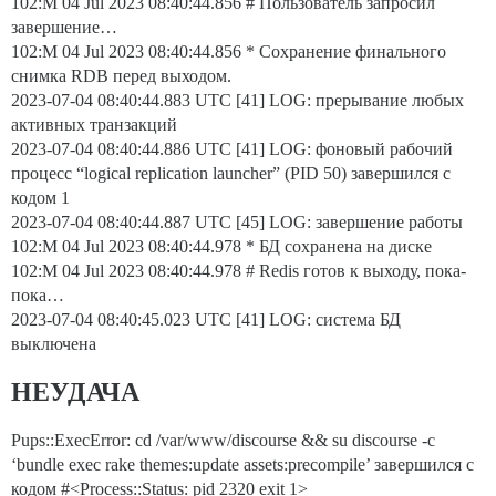
102:M 04 Jul 2023 08:40:44.856 # Пользователь запросил
завершение…
102:M 04 Jul 2023 08:40:44.856 * Сохранение финального
снимка RDB перед выходом.
2023-07-04 08:40:44.883 UTC [41] LOG: прерывание любых
активных транзакций
2023-07-04 08:40:44.886 UTC [41] LOG: фоновый рабочий
процесс “logical replication launcher” (PID 50) завершился с
кодом 1
2023-07-04 08:40:44.887 UTC [45] LOG: завершение работы
102:M 04 Jul 2023 08:40:44.978 * БД сохранена на диске
102:M 04 Jul 2023 08:40:44.978 # Redis готов к выходу, пока-
пока…
2023-07-04 08:40:45.023 UTC [41] LOG: система БД
выключена
НЕУДАЧА
Pups::ExecError: cd /var/www/discourse && su discourse -c
‘bundle exec rake themes:update assets:precompile’ завершился с
кодом #<Process::Status: pid 2320 exit 1>