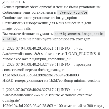
установлены.
Gems в группах ‘development’ и ‘test’ не были установлены.
Собранные gems установлены в
./vendor/bundle
Сообщение после установки от image_optim:
Оптимизация изображений для Rails вынесена в gem
image_optim_rails
Вы можете безопасно удалить
config.assets.image_optim 
= false
, если не планируете использовать этот gem
I, [2023-07-04T08:40:20.585621
#1
] INFO – : > cd
/var/www/discourse && su discourse -c ‘LOAD_PLUGINS=0
bundle exec rake plugin:pull_compatible_all’
I, [2023-07-04T08:40:24.327439
#1
] INFO – : проверка
совместимой версии docker_manager:
1b2d7eb0369155b6442b09adfb17b8942c04b093
HEAD теперь указывает на 1b2d7eb Bump minimal versions
I, [2023-07-04T08:40:24.327817
#1
] INFO – : > cd
/var/www/discourse && su discourse -c ‘bundle exec rake
db:migrate’
102:M 04 Jul 2023 08:40:28.803 * 100 изменений за 300 секунд.