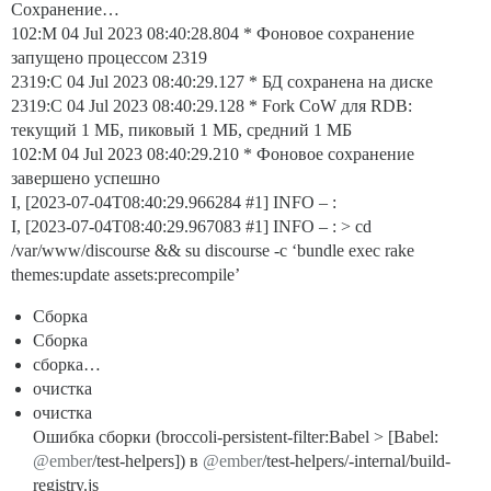
Сохранение…
102:M 04 Jul 2023 08:40:28.804 * Фоновое сохранение
запущено процессом 2319
2319:C 04 Jul 2023 08:40:29.127 * БД сохранена на диске
2319:C 04 Jul 2023 08:40:29.128 * Fork CoW для RDB:
текущий 1 МБ, пиковый 1 МБ, средний 1 МБ
102:M 04 Jul 2023 08:40:29.210 * Фоновое сохранение
завершено успешно
I, [2023-07-04T08:40:29.966284
#1
] INFO – :
I, [2023-07-04T08:40:29.967083
#1
] INFO – : > cd
/var/www/discourse && su discourse -c ‘bundle exec rake
themes:update assets:precompile’
Сборка
Сборка
сборка…
очистка
очистка
Ошибка сборки (broccoli-persistent-filter:Babel > [Babel:
@ember
/test-helpers]) в
@ember
/test-helpers/-internal/build-
registry.js