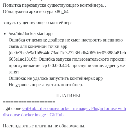
Попытка перезапуска существующего контейнера. . .
Обнаружена архитектура x86_64.
запуск существующего контейнера
/usr/bin/docker start app
Ошибка от демона: драйвер не смог настроить внешнюю
связь для конечной точки app
(dc0e7be2e9a1b8644d73adf1e327236bdb49650ec05388fa81eb
665e1ac1316f): Ошибка запуска пользовательского прокси:
прослушивание tcp 0.0.0.0:443: прослушивание: адрес уже
занят
Ошибка: не удалось запустить контейнеры: app
Не удалось перезапустить контейнер.
==================== ПЛАГИНЫ
====================
- git clone
GitHub - discourse/docker_manager: Plugin for use with
discourse docker image · GitHub
Нестандартные плагины не обнаружены.