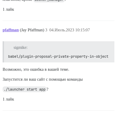
  - exec: echo "Начало пользовательских команд"

1 лайк
  - exec: echo "Конец пользовательских команд"

pfaffman
(Jay Pfaffman)
3
04.Июль.2023 10:15:07
sigmike:
babel/plugin-proposal-private-property-in-object
Возможно, это ошибка в вашей теме.
Запустится ли ваш сайт с помощью команды
./launcher start app
?
1 лайк