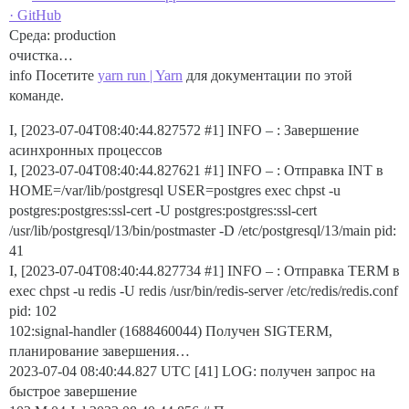
· GitHub
Среда: production
очистка…
info Посетите
yarn run | Yarn
для документации по этой
команде.
I, [2023-07-04T08:40:44.827572
#1
] INFO – : Завершение
асинхронных процессов
I, [2023-07-04T08:40:44.827621
#1
] INFO – : Отправка INT в
HOME=/var/lib/postgresql USER=postgres exec chpst -u
postgres:postgres:ssl-cert -U postgres:postgres:ssl-cert
/usr/lib/postgresql/13/bin/postmaster -D /etc/postgresql/13/main pid:
41
I, [2023-07-04T08:40:44.827734
#1
] INFO – : Отправка TERM в
exec chpst -u redis -U redis /usr/bin/redis-server /etc/redis/redis.conf
pid: 102
102:signal-handler (1688460044) Получен SIGTERM,
планирование завершения…
2023-07-04 08:40:44.827 UTC [41] LOG: получен запрос на
быстрое завершение