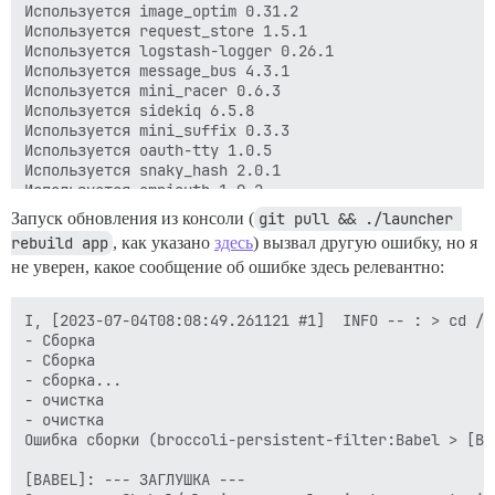
Запуск обновления из консоли (
git pull && ./launcher 
rebuild app
, как указано
здесь
) вызвал другую ошибку, но я
не уверен, какое сообщение об ошибке здесь релевантно:
I, [2023-07-04T08:08:49.261121 #1]  INFO -- : > cd /v
- Сборка

- Сборка

- сборка...

- очистка

- очистка

Ошибка сборки (broccoli-persistent-filter:Babel > [Ba
[BABEL]: --- ЗАГЛУШКА ---
