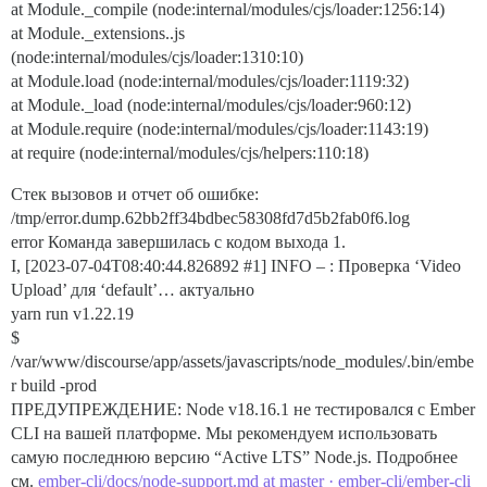
at Module._compile (node:internal/modules/cjs/loader:1256:14)
at Module._extensions..js
(node:internal/modules/cjs/loader:1310:10)
at Module.load (node:internal/modules/cjs/loader:1119:32)
at Module._load (node:internal/modules/cjs/loader:960:12)
at Module.require (node:internal/modules/cjs/loader:1143:19)
at require (node:internal/modules/cjs/helpers:110:18)
Стек вызовов и отчет об ошибке:
/tmp/error.dump.62bb2ff34bdbec58308fd7d5b2fab0f6.log
error Команда завершилась с кодом выхода 1.
I, [2023-07-04T08:40:44.826892
#1
] INFO – : Проверка ‘Video
Upload’ для ‘default’… актуально
yarn run v1.22.19
$
/var/www/discourse/app/assets/javascripts/node_modules/.bin/embe
r build -prod
ПРЕДУПРЕЖДЕНИЕ: Node v18.16.1 не тестировался с Ember
CLI на вашей платформе. Мы рекомендуем использовать
самую последнюю версию “Active LTS” Node.js. Подробнее
см.
ember-cli/docs/node-support.md at master · ember-cli/ember-cli