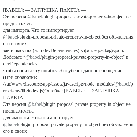
[BABEL]: — ЗАГЛУШКА ПАКЕТА —
Эта версия
@babel
/plugin-proposal-private-property-in-object не
предназначена
для импорта. Что-то импортирует
@babel
/plugin-proposal-private-property-in-object без объявления
его в своих
зависимостях (или devDependencies) в файле package.json.
Добавьте “
@babel
/plugin-proposal-private-property-in-object” в
devDependencies,
чтобы обойти эту ошибку. Это уберет данное сообщение.
(При обработке:
/var/www/discourse/app/assets/javascripts/node_modules/
@babel
/p
reset-env/lib/index.js)Ошибка: [BABEL]: — ЗАГЛУШКА
ПАКЕТА —
Эта версия
@babel
/plugin-proposal-private-property-in-object не
предназначена
для импорта. Что-то импортирует
@babel
/plugin-proposal-private-property-in-object без объявления
его в своих