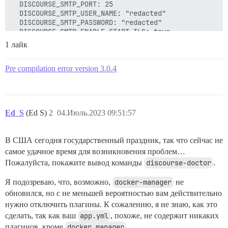
  DISCOURSE_SMTP_PORT: 25

  DISCOURSE_SMTP_USER_NAME: "redacted"

  DISCOURSE_SMTP_PASSWORD: "redacted"

  DISCOURSE_SMTP_ENABLE_START_TLS: true

  LETSENCRYPT_ACCOUNT_EMAIL: "redacted"

1 лайк
  DISCOURSE_MAXMIND_LICENSE_KEY: "redacted"

  DISCOURSE_REFRESH_MAXMIND_DB_DURING_PRECOMPILE_DAYS:
Pre compilation error version 3.0.4
volumes:

  - volume:

      host: /var/discourse/shared/standalone

      guest: /shared

Ed_S
(Ed S)
2
04.Июль.2023 09:51:57
  - volume:

      host: /var/discourse/shared/standalone/log/var-l
      guest: /var/log

В США сегодня государственный праздник, так что сейчас не
hooks:

самое удачное время для возникновения проблем…
  after_code:

Пожалуйста, покажите вывод команды
discourse-doctor
.
    - exec:

        cd: $home/plugins

Я подозреваю, что, возможно,
docker-manager
не
        cmd:

обновился, но с не меньшей вероятностью вам действительно
          - mkdir -p plugins

нужно отключить плагины. К сожалению, я не знаю, как это
          - git clone https://github.com/discourse/doc
сделать, так как ваш
app.yml
, похоже, не содержит никаких
run:

плагинов, кроме
docker_manager
.