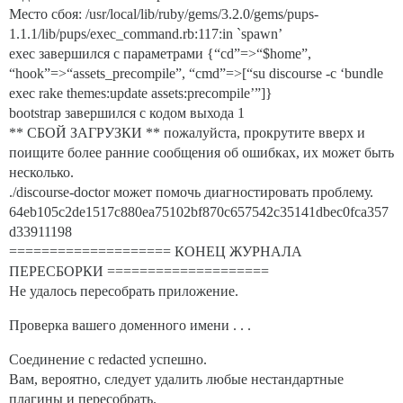
Место сбоя: /usr/local/lib/ruby/gems/3.2.0/gems/pups-
1.1.1/lib/pups/exec_command.rb:117:in `spawn’
exec завершился с параметрами {“cd”=>“$home”,
“hook”=>“assets_precompile”, “cmd”=>[“su discourse -c ‘bundle
exec rake themes:update assets:precompile’”]}
bootstrap завершился с кодом выхода 1
** СБОЙ ЗАГРУЗКИ ** пожалуйста, прокрутите вверх и
поищите более ранние сообщения об ошибках, их может быть
несколько.
./discourse-doctor может помочь диагностировать проблему.
64eb105c2de1517c880ea75102bf870c657542c35141dbec0fca357
d33911198
==================== КОНЕЦ ЖУРНАЛА
ПЕРЕСБОРКИ ====================
Не удалось пересобрать приложение.
Проверка вашего доменного имени . . .
Соединение с redacted успешно.
Вам, вероятно, следует удалить любые нестандартные
плагины и пересобрать.