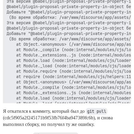
Эта версия @babel/plugin-proposal-private-property-in
@babel/plugin-proposal-private-property-in-object без
Добавьте "@babel/plugin-proposal-private-property-in-
 (Во время обработки: /var/www/discourse/app/assets/j
Эта версия @babel/plugin-proposal-private-property-in
@babel/plugin-proposal-private-property-in-object без
Добавьте "@babel/plugin-proposal-private-property-in-
 (Во время обработки: /var/www/discourse/app/assets/j
    at Object.<anonymous> (/var/www/discourse/app/ass
    at Module._compile (node:internal/modules/cjs/load
    at Module._extensions..js (node:internal/modules/
    at Module.load (node:internal/modules/cjs/loader:1
    at Module._load (node:internal/modules/cjs/loader:
    at Module.require (node:internal/modules/cjs/loade
    at require (node:internal/modules/cjs/helpers:110:
    at Object.<anonymous> (/var/www/discourse/app/ass
    at Module._compile (node:internal/modules/cjs/load
    at Module._extensions..js (node:internal/modules/
    at Module.load (node:internal/modules/cjs/loader:1
    at Module._load (node:internal/modules/cjs/loader:
    at Module.require (node:internal/modules/cjs/loade
Я откатился к коммиту, который был до
git pull
    at require (node:internal/modules/cjs/helpers:110:
(cdc5f905a2f245171b9f53fb76f4ba947389fc6b), и снова
    at Object.<anonymous> (/var/www/discourse/app/ass
выполнил сборку, но получил ту же ошибку.
    at Module._compile (node:internal/modules/cjs/load
    at Module._extensions..js (node:internal/modules/