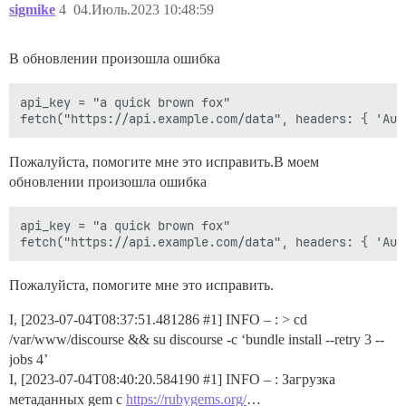
sigmike
4
04.Июль.2023 10:48:59
В обновлении произошла ошибка
api_key = "a quick brown fox"

Пожалуйста, помогите мне это исправить.В моем
обновлении произошла ошибка
api_key = "a quick brown fox"

Пожалуйста, помогите мне это исправить.
I, [2023-07-04T08:37:51.481286
#1
] INFO – : > cd
/var/www/discourse && su discourse -c ‘bundle install --retry 3 --
jobs 4’
I, [2023-07-04T08:40:20.584190
#1
] INFO – : Загрузка
метаданных gem с
https://rubygems.org/
…