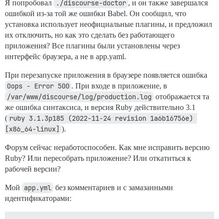
Я попробовал
    at Module.load (node:internal/modules/cjs/loader:1
./discourse-doctor
, и он также завершался
    at Module._load (node:internal/modules/cjs/loader:
ошибкой из-за той же ошибки Babel. Он сообщил, что
    at Module.require (node:internal/modules/cjs/loade
установка использует неофициальные плагины, и предложил
    at require (node:internal/modules/cjs/helpers:110:
их отключить, но как это сделать без работающего
    at Object.<anonymous> (/var/www/discourse/app/ass
приложения? Все плагины были установлены через
    at Module._compile (node:internal/modules/cjs/load
    at Module._extensions..js (node:internal/modules/
интерфейс браузера, а не в app.yaml.
    at Module.load (node:internal/modules/cjs/loader:1
    at Module._load (node:internal/modules/cjs/loader:
При перезапуске приложения в браузере появляется ошибка
    at Module.require (node:internal/modules/cjs/loade
Oops - Error 500
. При входе в приложение, в
    at require (node:internal/modules/cjs/helpers:110:
/var/www/discourse/log/production.log
отображается та
же ошибка синтаксиса, и версия Ruby действительно 3.1
Стек ошибок и отчет: /tmp/error.dump.5abe6326cd5a4150
(
ruby 3.1.3p185 (2022-11-24 revision 1a6b16756e) 
ошибка Команда завершилась с кодом выхода 1.

[x86_64-linux]
).
I, [2023-07-04T08:09:05.088181 #1]  INFO -- : Проверк
yarn run v1.22.19

Форум сейчас неработоспособен. Как мне исправить версию
$ /var/www/discourse/app/assets/javascripts/node_modu
Ruby? Или пересобрать приложение? Или откатиться к
ПРЕДУПРЕЖДЕНИЕ: Node v18.16.1 не протестирован с Embe
рабочей версии?
Окружение: production

очистка...

Мой
информация Посетите https://yarnpkg.com/en/docs/cli/r
app.yml
без комментариев и с замазанными
идентификаторами:
I, [2023-07-04T08:09:05.089002 #1]  INFO -- : Заверше
I, [2023-07-04T08:09:05.089274 #1]  INFO -- : Отправк