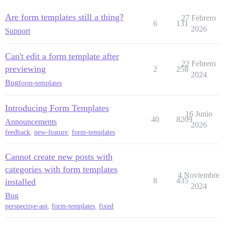
Are form templates still a thing?
27 Febrero
6
131
2026
Support
Can't edit a form template after
22 Febrero
previewing
2
258
2024
Bug
form-templates
Introducing Form Templates
16 Junio
40
8209
Announcements
2026
feedback
,
new-feature
,
form-templates
Cannot create new posts with
categories with form templates
4 Noviembre
8
435
installed
2024
Bug
perspective-api
,
form-templates
,
fixed