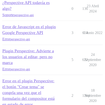
¿Perspective API todavía es
23 Abril
algo?
0
136
2024
Soporte
perspective-api
Error de Javascript en el plugin
Google Perspective API
3
634
1 Junio 2022
Error
perspective-api
Plugin Perspective: Advierte a
24
los usuarios al editar, pero no
5
622
Septiembre
marca
2020
Error
perspective-api
Error en el plugin Perspective:
el botón "Crear tema" se
18
congela una vez que el
2
1264
Septiembre
formulario del compositor está
2020
en estado de error