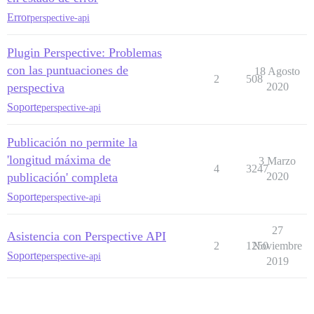
Error
perspective-api
Plugin Perspective: Problemas
con las puntuaciones de
18 Agosto
2
508
perspectiva
2020
Soporte
perspective-api
Publicación no permite la
'longitud máxima de
3 Marzo
4
3247
publicación' completa
2020
Soporte
perspective-api
27
Asistencia con Perspective API
2
1250
Noviembre
Soporte
perspective-api
2019