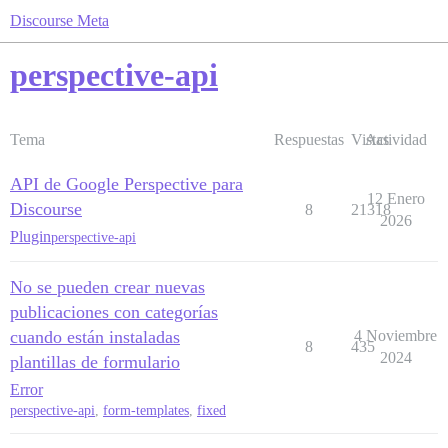
Discourse Meta
perspective-api
Tema
Respuestas
Vistas
Actividad
API de Google Perspective para
12 Enero
Discourse
8
21318
2026
Plugin
perspective-api
No se pueden crear nuevas
publicaciones con categorías
cuando están instaladas
4 Noviembre
8
435
2024
plantillas de formulario
Error
perspective-api
,
form-templates
,
fixed