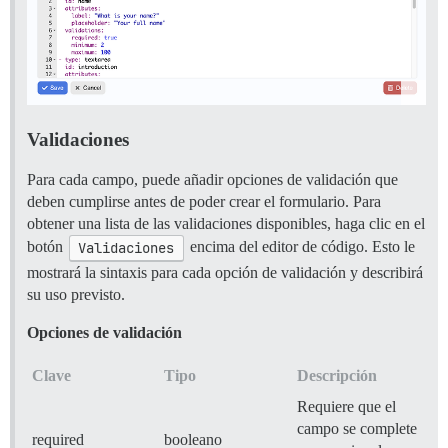
    label: "Canales de comunicación:"

    description: "Seleccione sus canales de comunic
    none_label: "Seleccione una opción"

  choices:

    - "Correo electrónico"

    - "Teléfono"

    - "Mensajero"

- type: upload

Validaciones
  id: cat-photo

  attributes:

Para cada campo, puede añadir opciones de validación que
    label: "Foto del gato"

deben cumplirse antes de poder crear el formulario. Para
    description: "Envíe una foto de su gato (o de c
    file_types: ".jpg, .png"

obtener una lista de las validaciones disponibles, haga clic en el
    allow_multiple: false

botón
Validaciones
encima del editor de código. Esto le
- type: checkbox

mostrará la sintaxis para cada opción de validación y describirá
  id: accept-terms

  attributes:

su uso previsto.
    label: "He leído y acepto los términos"

    description: "Debe aceptar los términos para co
Opciones de validación
  validations:

Clave
Tipo
Descripción
Requiere que el
campo se complete
required
booleano