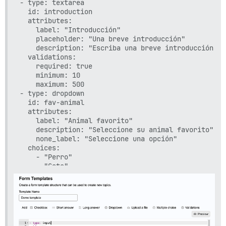
- type: textarea

  id: introduction

  attributes:

    label: "Introducción"

    placeholder: "Una breve introducción"

    description: "Escriba una breve introducción so
  validations:

    required: true

    minimum: 10

    maximum: 500

- type: dropdown

  id: fav-animal

  attributes:

    label: "Animal favorito"

    description: "Seleccione su animal favorito"

    none_label: "Seleccione una opción"

  choices:

    - "Perro"

    - "Gato"

    - "Otro"

  validations:

    required: true

- type: multi-select

  id: comm-channel

  attributes:
