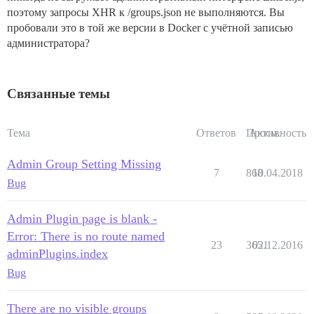
поэтому запросы XHR к /groups.json не выполняются. Вы
пробовали это в той же версии в Docker с учётной записью
администратора?
Связанные темы
Тема
Ответов
Просм.
Активность
Admin Group Setting Missing
7
868
10.04.2018
Bug
Admin Plugin page is blank -
Error: There is no route named
23
3651
02.12.2016
adminPlugins.index
Bug
There are no visible groups