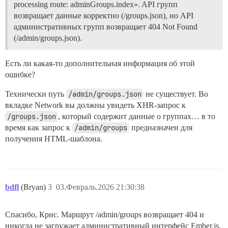
processing route: adminGroups.index». API групп
возвращает данные корректно (/groups.json), но API
административных групп возвращает 404 Not Found
(/admin/groups.json).
Есть ли какая-то дополнительная информация об этой
ошибке?
Технически путь
/admin/groups.json
не существует. Во
вкладке Network вы должны увидеть XHR-запрос к
/groups.json
, который содержит данные о группах… в то
время как запрос к
/admin/groups
предназначен для
получения HTML-шаблона.
bdfl
(Bryan)
3
03.Февраль.2026 21:30:38
Спасибо, Крис. Маршрут /admin/groups возвращает 404 и
никогда не загружает административный интерфейс Ember.js,