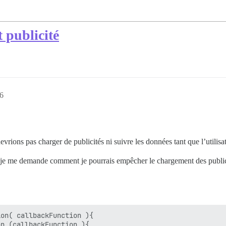
 publicité
56
ons pas charger de publicités ni suivre les données tant que l’utilisat
je me demande comment je pourrais empêcher le chargement des publicit
on( callbackFunction ){

n (callbackFunction ){
