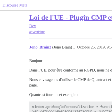
Discourse Meta
Loi de l'UE - Plugin CMP et
Dev
advertising
Jono_Brain2
(Jono Brain)
1
Octobre 25, 2019, 9:
Bonjour
Dans l’UE, pour être conforme au RGPD, nous ne devri
Nous envisageons d’utiliser le CMP de Quantcast et 
page.
Quantcast fournit cet exemple :
window.getGooglePersonalization = functi
var getGooglePersonalizationFn = functio