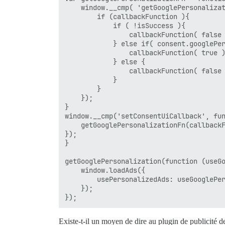
    window.__cmp( 'getGooglePersonalizat
        if (callbackFunction ){

            if ( !isSuccess ){

                callbackFunction( false 
            } else if( consent.googlePer
                callbackFunction( true )
            } else {

                callbackFunction( false 
            }

        }

    });

}

window.__cmp('setConsentUiCallback', fun
    getGooglePersonalizationFn(callbackF
});

}

getGooglePersonalization(function (useGo
    window.loadAds({

        usePersonalizedAds: useGooglePer
    });

Existe-t-il un moyen de dire au plugin de publicité 