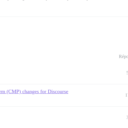
Répo
rm (CMP) changes for Discourse
1