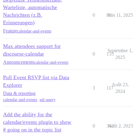
Warteliste, automatische
Nachrichten (z.B.
0
88
Juin 11, 2025
Erinnerungen)
Feature
calendar-and-events
Max attendees support for
Septembre 1,
discourse-calendar
0
135
2025
Announcements
calendar-and-events
Pull Event RSVP list via Data
Explorer
Août 23,
3
117
2024
Data & reporting
calendar-and-events
,
sql-query
Add the ability for the
calendar/events plugin to show
0
342
Août 2, 2023
# going on in the topic list