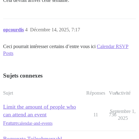
Cela devrait arriver cette semaine.
opcourdis
4
Décembre 14, 2025, 7:17
Ceci pourrait intéresser certains d’entre vous ici
Calendar RSVP
Posts
Sujets connexes
Sujet
Réponses
Vues
Activité
Limit the amount of people who
Septembre 1,
can attend an event
11
736
2025
Feature
calendar-and-events
Begrenzte Teilnehmerzahl,