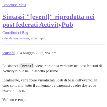
Discourse Meta
Sintassi "[event]" riprodotta nei
post federati ActivityPub
Contribuisci
Bug
,
calendar-and-events
activitypub
icaria36
1
4 Maggio 2025, 9:41am
La sintassi
[event]
viene riprodotta verbatim nei post federati di
ActivityPub, e ha un aspetto pessimo.
Idealmente, verrebbero visualizzati i dati di base dell’evento. In
caso contrario, tutto il contenuto tra parentesi quadre dovrebbe
essere rimosso.
Vedi un esempio: