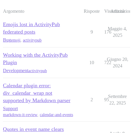
Argomento
Risposte
Visualizzazioni
Attività
Emojis lost in ActivityPub
Maggio 4,
federated posts
9
176
2025
Bug
emoji
,
activitypub
Working with the ActivityPub
Giugno 20,
Plugin
10
722
2024
Development
activitypub
Calendar plugin error:
div_calendar_wrap not
Settembre
2
95
supported by Markdown parser
22, 2025
Support
markdown-it-review
,
calendar-and-events
Quotes in event name clears