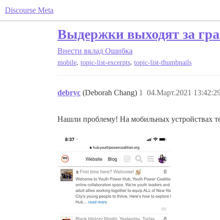
Discourse Meta
Выдержки выходят за гр
Внести вклад
Ошибка
,
,
mobile
topic-list-excerpts
topic-list-thumbnails
debryc
(Deborah Chang)
1
04.Март.2021 13:42:2
Нашли проблему! На мобильных устройствах те