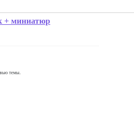
к + миниатюр
евью темы.