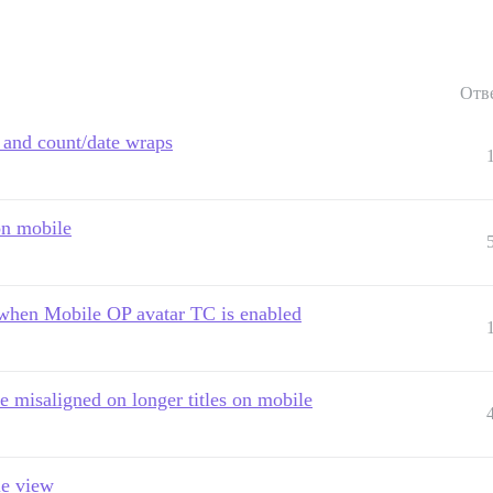
Отв
s and count/date wraps
on mobile
 when Mobile OP avatar TC is enabled
 misaligned on longer titles on mobile
le view