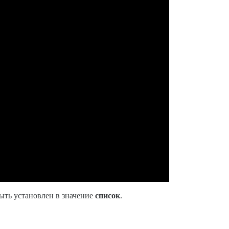
ыть установлен в значение
список
.