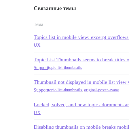
Связанные темы
Тема
Topics list in mobile view: excerpt overflow
UX
Topic List Thumbnails seems to break titles 
Support
topic-list-thumbnails
Thumbnail not displayed in mobile list view
Support
topic-list-thumbnails
,
original-poster-avatar
Locked, solved, and new topic adornments are
UX
Disabling thumbnails on mobile breaks mobi