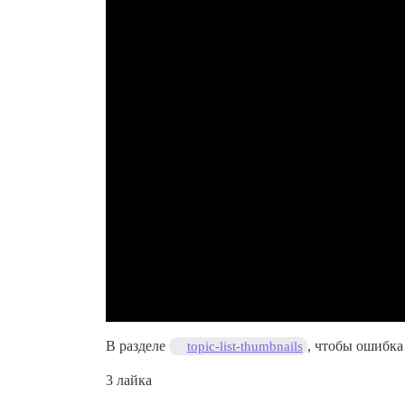
В разделе
, чтобы ошибка
topic-list-thumbnails
3 лайка