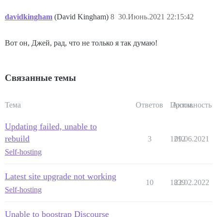
davidkingham
(David Kingham)
8
30.Июнь.2021 22:15:42
Вот он, Джей, рад, что не только я так думаю!
Связанные темы
Тема
Ответов
Просм.
Активность
Updating failed, unable to
rebuild
3
1212
09.06.2021
Self-hosting
Latest site upgrade not working
10
1839
22.02.2022
Self-hosting
Unable to boostrap Discourse