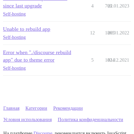
since last upgrade
4
769
22.01.2023
Self-hosting
Unable to rebuild app
12
1865
20.01.2022
Self-hosting
Error when "./discourse rebuild
app" due to theme error
5
1824
01.12.2021
Self-hosting
Главная
Категории
Рекомендации
Условия использования
Политика конфиденциальности
На платформе
Discourse
, рекомендуется включить JavaScript