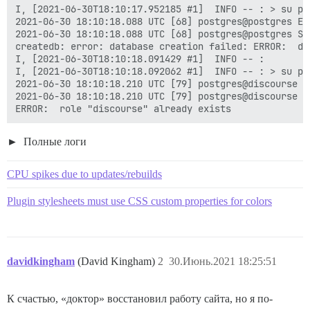
I, [2021-06-30T18:10:17.952185 #1]  INFO -- : > su po
2021-06-30 18:10:18.088 UTC [68] postgres@postgres ER
2021-06-30 18:10:18.088 UTC [68] postgres@postgres ST
createdb: error: database creation failed: ERROR:  da
I, [2021-06-30T18:10:18.091429 #1]  INFO -- :

I, [2021-06-30T18:10:18.092062 #1]  INFO -- : > su po
2021-06-30 18:10:18.210 UTC [79] postgres@discourse E
2021-06-30 18:10:18.210 UTC [79] postgres@discourse S
Полные логи
CPU spikes due to updates/rebuilds
Plugin stylesheets must use CSS custom properties for colors
davidkingham
(David Kingham)
2
30.Июнь.2021 18:25:51
К счастью, «доктор» восстановил работу сайта, но я по-