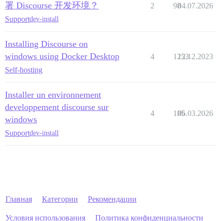
署 Discourse 开发环境？
2
98
04.07.2026
Support
dev-install
Installing Discourse on
windows using Docker Desktop
4
1253
12.12.2023
Self-hosting
Installer un environnement
developpement discourse sur
4
185
06.03.2026
windows
Support
dev-install
Главная
Категории
Рекомендации
Условия использования
Политика конфиденциальности