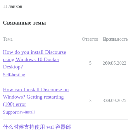
11 лайков
Связанные темы
Тема
Ответов
Просм.
Активность
How do you install Discourse
using Windows 10 Docker
5
2644
09.05.2022
Desktop?
Self-hosting
How can I install Discourse on
Windows? Getting restarting
3
318
30.09.2025
(100) error
Support
dev-install
什么时候支持使用 wsl 容器部